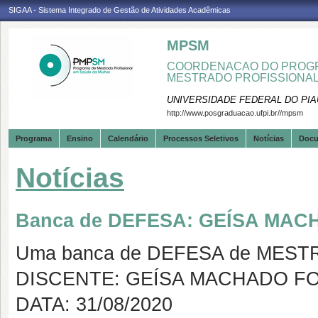
SIGAA - Sistema Integrado de Gestão de Atividades Acadêmicas
MPSM
COORDENACAO DO PROGR
MESTRADO PROFISSIONA
UNIVERSIDADE FEDERAL DO PIA
http://www.posgraduacao.ufpi.br//mpsm
Programa
Ensino
Calendário
Processos Seletivos
Notícias
Doc
Notícias
Banca de DEFESA: GEÍSA MA
Uma banca de DEFESA de MESTRAD
DISCENTE: GEÍSA MACHADO F
DATA: 31/08/2020