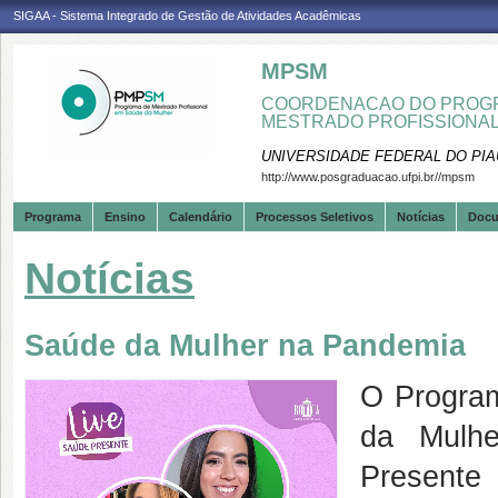
SIGAA - Sistema Integrado de Gestão de Atividades Acadêmicas
MPSM
COORDENACAO DO PROGR
MESTRADO PROFISSIONA
UNIVERSIDADE FEDERAL DO PIA
http://www.posgraduacao.ufpi.br//mpsm
Programa
Ensino
Calendário
Processos Seletivos
Notícias
Doc
Notícias
Saúde da Mulher na Pandemia
O Progra
da Mulhe
Presente