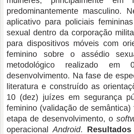
mulheres, principalmente em i
predominantemente masculino. Ne
aplicativo para policiais femini
sexual dentro da corporação milit
para dispositivos móveis com orie
feminino sobre o assédio sex
metodológico realizado em 0
desenvolvimento. Na fase de especi
literatura e construído as orient
10 (dez) juízes em segurança púb
feminino (validação de semântica)
etapa de desenvolvimento, o
soft
operacional
Android
.
Resultados