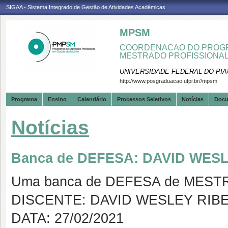
SIGAA - Sistema Integrado de Gestão de Atividades Acadêmicas
MPSM
COORDENACAO DO PROGR
MESTRADO PROFISSIONA
UNIVERSIDADE FEDERAL DO PIA
http://www.posgraduacao.ufpi.br//mpsm
Programa
Ensino
Calendário
Processos Seletivos
Notícias
Doc
Notícias
Banca de DEFESA: DAVID WES
Uma banca de DEFESA de MESTRAD
DISCENTE: DAVID WESLEY RIB
DATA: 27/02/2021