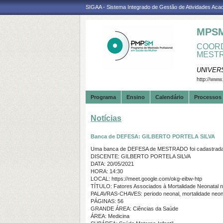
SIGAA - Sistema Integrado de Gestão de Atividades Ac
MPS
COORD
MESTR
UNIVER
http://www
Programa
Ensino
Calendário
Processos 
Notícias
Banca de DEFESA: GILBERTO PORTELA SILVA
Uma banca de DEFESA de MESTRADO foi cadastrada 
DISCENTE: GILBERTO PORTELA SILVA
DATA: 20/05/2021
HORA: 14:30
LOCAL: https://meet.google.com/okg-eibw-htp
TÍTULO: Fatores Associados à Mortalidade Neonatal n
PALAVRAS-CHAVES: periodo neonal, mortalidade neon
PÁGINAS: 56
GRANDE ÁREA: Ciências da Saúde
ÁREA: Medicina