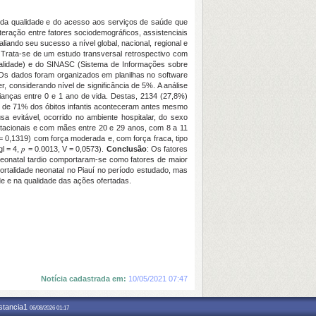
ia da qualidade e do acesso aos serviços de saúde que
eração entre fatores sociodemográficos, assistenciais
aliando seu sucesso a nível global, nacional, regional e
 Trata-se de um estudo transversal retrospectivo com
talidade) e do SINASC (Sistema de Informações sobre
 Os dados foram organizados em planilhas no software
, considerando nível de significância de 5%. A análise
crianças entre 0 e 1 ano de vida. Destas, 2134 (27,8%)
is de 71% dos óbitos infantis aconteceram antes mesmo
a evitável, ocorrido no ambiente hospitalar, do sexo
stacionais e com mães entre 20 e 29 anos, com 8 a 11
V = 0,1319) com força moderada e, com força fraca, tipo
gl = 4, 𝑝 = 0.0013, V = 0,0573).
Conclusão
: Os fatores
neonatal tardio comportaram-se como fatores de maior
rtalidade neonatal no Piauí no período estudado, mas
 e na qualidade das ações ofertadas.
Notícia cadastrada em:
10/05/2021 07:47
nstancia1
06/08/2026 01:17