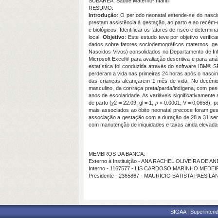
SUBÁREA: Saúde Materno-Infantil
RESUMO:
Introdução
:
O período neonatal estende-se do nascim
prestam assistência à gestação, ao parto e ao recém-
e biológicos. Identificar os fatores de risco e determi
local.
Objetivo
: Este estudo teve por objetivo verifi
dados sobre fatores sociodemográficos maternos, ge
Nascidos Vivos) consolidados no Departamento de Inf
Microsoft Excel
®
para avaliação descritiva e para anál
estatística foi conduzida através do software IBM®
perderam a vida nas primeiras 24 horas após o nascim
das crianças alcançarem 1 mês de vida. No decênio e
masculino, da cor/raça preta/parda/indígena, com pe
anos de escolaridade. As variáveis significativamente 
de parto (𝜒2 = 22.09, gl = 1, 𝑝 < 0.0001, V = 0,0658), 
mais associados ao óbito neonatal precoce foram ges
associação a gestação com a duração de 28 a 31 sema
com manutenção de iniquidades e taxas ainda elevada
MEMBROS DA BANCA:
Externo à Instituição - ANA RACHEL OLIVEIRA DE A
Interno - 1167577 - LIS CARDOSO MARINHO MEDE
Presidente - 2365867 - MAURICIO BATISTA PAES LA
SIGAA | Superintend