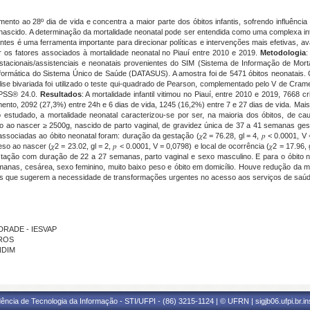
ento ao 28º dia de vida e concentra a maior parte dos óbitos infantis, sofrendo influênc
nascido. A determinação da mortalidade neonatal pode ser entendida como uma complexa int
nantes é uma ferramenta importante para direcionar políticas e intervenções mais efetivas, av
car os fatores associados à mortalidade neonatal no Piauí entre 2010 e 2019.
Metodologia
:
stacionais/assistenciais e neonatais provenientes do SIM (Sistema de Informação de Mor
ormática do Sistema Único de Saúde (DATASUS). A amostra foi de 5471 óbitos neonatais.
ise bivariada foi utilizado o teste qui-quadrado de Pearson, complementado pelo V de Cramer
 SPSS® 24.0.
Resultados
: A mortalidade infantil vitimou no Piauí, entre 2010 e 2019, 7668 
ento, 2092 (27,3%) entre 24h e 6 dias de vida, 1245 (16,2%) entre 7 e 27 dias de vida. Ma
studado, a mortalidade neonatal caracterizou-se por ser, na maioria dos óbitos, de caus
so ao nascer ≥ 2500g, nascido de parto vaginal, de gravidez única de 37 a 41 semanas ge
associadas ao óbito neonatal foram: duração da gestação (𝜒2 = 76.28, gl = 4, 𝑝 < 0.0001, 
peso ao nascer (𝜒2 = 23.02, gl = 2, 𝑝 < 0.0001, V = 0,0798) e local de ocorrência (𝜒2 = 17.96, 
tação com duração de 22 a 27 semanas, parto vaginal e sexo masculino. E para o óbito 
nas, cesárea, sexo feminino, muito baixo peso e óbito em domicílio. Houve redução da mo
s que sugerem a necessidade de transformações urgentes no acesso aos serviços de saúde
NDRADE - IESVAP
IROS
NDIM
ência de Tecnologia da Informação - STI/UFPI - (86) 3215-1124 | © UFRN | sigjb06.ufpi.br.i