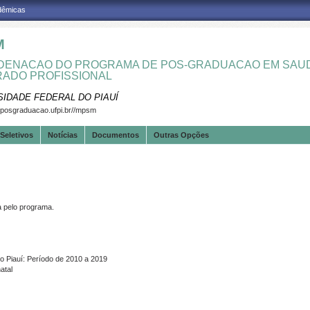
adêmicas
M
ENACAO DO PROGRAMA DE POS-GRADUACAO EM SAUD
ADO PROFISSIONAL
SIDADE FEDERAL DO PIAUÍ
.posgraduacao.ufpi.br//mpsm
Seletivos
Notícias
Documentos
Outras Opções
pelo programa.
o Piauí: Período de 2010 a 2019
atal