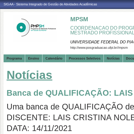
SIGAA - Sistema Integrado de Gestão de Atividades Acadêmicas
MPSM
COORDENACAO DO PROGR
MESTRADO PROFISSIONA
UNIVERSIDADE FEDERAL DO PIA
http://www.posgraduacao.ufpi.br//mpsm
Programa
Ensino
Calendário
Processos Seletivos
Notícias
Doc
Notícias
Banca de QUALIFICAÇÃO: LAI
Uma banca de QUALIFICAÇÃO de 
DISCENTE: LAIS CRISTINA NOL
DATA: 14/11/2021