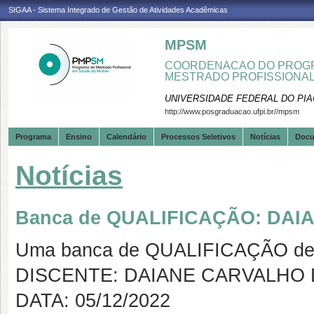
SIGAA - Sistema Integrado de Gestão de Atividades Acadêmicas
MPSM
COORDENACAO DO PROGR
MESTRADO PROFISSIONA
UNIVERSIDADE FEDERAL DO PIA
http://www.posgraduacao.ufpi.br//mpsm
Programa
Ensino
Calendário
Processos Seletivos
Notícias
Doc
Notícias
Banca de QUALIFICAÇÃO: DA
Uma banca de QUALIFICAÇÃO de 
DISCENTE: DAIANE CARVALHO
DATA: 05/12/2022