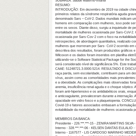
SUBÁREA: Saúde Materno-Infantil
RESUMO:
INTRODUÇÃO: Em dezembro de 2019 na cidade chin
primeiros relatos da síndrome respiratória aguda grave
denominado Sars – CoV-2. Dados mundiais indicam um
homens em comparação com mulheres, isso pode ser d
entre os sexos. Diante disso, surgiu a inquietude de p
mortalidade de mulheres ocasionada por Sars-CoV-2. 
ocasionada por Sars-Cov-2 com o foco na evitabilid
retrospectivo, de abordagem quantitativa, realizado c
mulheres que morreram por Sars- CoV-2 ocorrido em um
descritiva dos resultados, foram produzidos gráficos 
Wilcoxon e os dados foram inseridos em planilha eletrô
utilizando-se o Software Statistical Package for the So
será considerado nível de significância 5%. Este traba
CAAE: 51248721.3.0000.5214. RESULTADO E DISCUSS
raça parda, sem escolaridade, contribuem para um de
vírus, assim como as comorbidades mais prevalentes: H
e a obesidade. As complicações mais observadas for
anemia, insuficiência renal aguda e o choque séptico.
foram anti-hipertensivo e os antidiabéticos orais, enqua
e anticoagulante, prevaleceram durante a internação. 
opacidade em vidro fosco e a plaquetopenia. CONC
Covid-19 e fatores associados embasam a formulação 
evitabilidade da mortalidade de mulheres ocasionada 
MEMBROS DA BANCA:
Presidente - 226.***.***-15 - ZENIRA MARTINS SILVA 
Interno - 328.***.***-06 - KELSEN DANTAS EULALIO -
Interno - 1167577 - LIS CARDOSO MARINHO MEDE