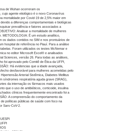
esa de Wuhan ocorreram os
, cujo agente etiológico é o novo Coronavírus
a mortalidade por Covid-19 de 2,5% maior em
evido a diferenças comportamentais e biológicas
esquisar prevalência e fatores associados a
OBJETIVO: Analisar a mortalidade de mulheres
ade. METODOLOGIA: É um estudo analítico,
om os dados contidos no SIM e nos prontuários de
 hospital de referência no Piauí. Para a análise
e tabelas. Foram utilizados os testes McNemar e
nica no editor Microsoft Excel® e analisados
cial Sciences, versão 26. Para todas as análises,
lho foi aprovado pelo Comitê de Ética da UFPI,
ÃO: Há evidencias que a idade avançada,
sfecho desfavorável para mulheres acometidas pelo
ipertensão Arterial Sistêmica, Diabetes Mellitus
am síndromes respiratória aguda grave (SRAG),
 Antes da internação os fármacos mais usados
nto que o uso de antibióticos, corticoide, insulina
Achados clínicos frequentemente encontrado foi a
LUSÃO: A compreensão do comportamento da
de políticas públicas de saúde com foco na
por Sars-CoV-2.
- UESPI
 UFPI
IROS