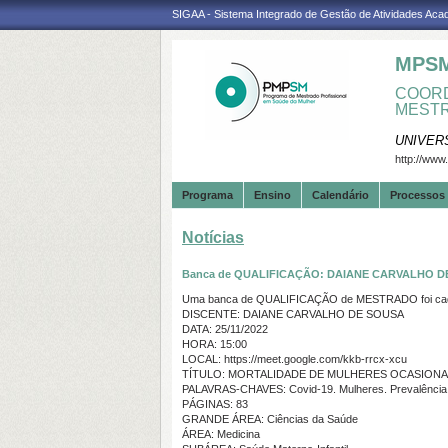
SIGAA - Sistema Integrado de Gestão de Atividades Ac
MPS
COORD
MESTR
UNIVER
http://www
Programa
Ensino
Calendário
Processos 
Notícias
Banca de QUALIFICAÇÃO: DAIANE CARVALHO D
Uma banca de QUALIFICAÇÃO de MESTRADO foi cada
DISCENTE: DAIANE CARVALHO DE SOUSA
DATA: 25/11/2022
HORA: 15:00
LOCAL: https://meet.google.com/kkb-rrcx-xcu
TÍTULO: MORTALIDADE DE MULHERES OCASIONAD
PALAVRAS-CHAVES: Covid-19. Mulheres. Prevalência.
PÁGINAS: 83
GRANDE ÁREA: Ciências da Saúde
ÁREA: Medicina