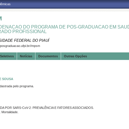
adêmicas
M
ENACAO DO PROGRAMA DE POS-GRADUACAO EM SAUD
ADO PROFISSIONAL
SIDADE FEDERAL DO PIAUÍ
.posgraduacao.ufpi.br//mpsm
Seletivos
Notícias
Documentos
Outras Opções
E SOUSA
strada pelo programa.
A POR SARS-CoV-2: PREVALÊNCIA E FATORES ASSOCIADOS.
 Mortalidade.