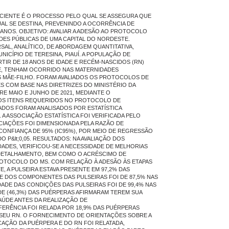
ACIENTE É O PROCESSO PELO QUAL SE ASSEGURA QUE
UAL SE DESTINA, PREVENINDO A OCORRÊNCIA DE
NOS. OBJETIVO: AVALIAR A ADESÃO AO PROTOCOLO
DES PÚBLICAS DE UMA CAPITAL DO NORDESTE.
AL, ANALÍTICO, DE ABORDAGEM QUANTITATIVA,
ICÍPIO DE TERESINA, PIAUÍ. A POPULAÇÃO DE
TIR DE 18 ANOS DE IDADE E RECÉM-NASCIDOS (RN)
E, TENHAM OCORRIDO NAS MATERNIDADES
S MÃE-FILHO. FORAM AVALIADOS OS PROTOCOLOS DE
S COM BASE NAS DIRETRIZES DO MINISTÉRIO DA
RE MAIO E JUNHO DE 2021, MEDIANTE O
S ITENS REQUERIDOS NO PROTOCOLO DE
DADOS FORAM ANALISADOS POR ESTATÍSTICA
 A ASSOCIAÇÃO ESTATÍSTICA FOI VERIFICADA PELO
CIAÇÕES FOI DIMENSIONADA PELA RAZÃO DE
CONFIANÇA DE 95% (IC95%), POR MEIO DE REGRESSÃO
O P&lt;0,05. RESULTADOS: NA AVALIAÇÃO DOS
ADES, VERIFICOU-SE A NECESSIDADE DE MELHORIAS
 DETALHAMENTO, BEM COMO O ACRÉSCIMO DE
TOCOLO DO MS. COM RELAÇÃO À ADESÃO ÀS ETAPAS
, A PULSEIRA ESTAVA PRESENTE EM 97,2% DAS
E DOS COMPONENTES DAS PULSEIRAS FOI DE 87,5% NAS
DADE DAS CONDIÇÕES DAS PULSEIRAS FOI DE 99,4% NAS
DE (46,3%) DAS PUÉRPERAS AFIRMARAM TEREM SUA
AÚDE ANTES DA REALIZAÇÃO DE
ERÊNCIA FOI RELADA POR 18,9% DAS PUÉRPERAS
SEU RN. O FORNECIMENTO DE ORIENTAÇÕES SOBRE A
CAÇÃO DA PUÉRPERA E DO RN FOI RELATADA,