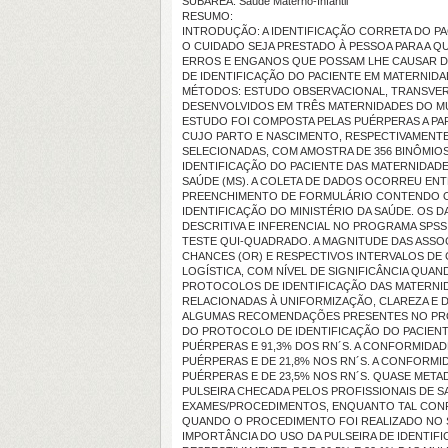
SUBÁREA: Saúde Materno-Infantil
RESUMO:
INTRODUÇÃO: A IDENTIFICAÇÃO CORRETA DO P
O CUIDADO SEJA PRESTADO À PESSOA PARA A Q
ERROS E ENGANOS QUE POSSAM LHE CAUSAR DA
DE IDENTIFICAÇÃO DO PACIENTE EM MATERNIDA
MÉTODOS: ESTUDO OBSERVACIONAL, TRANSVERS
DESENVOLVIDOS EM TRÊS MATERNIDADES DO MUN
ESTUDO FOI COMPOSTA PELAS PUÉRPERAS A PAR
CUJO PARTO E NASCIMENTO, RESPECTIVAMENT
SELECIONADAS, COM AMOSTRA DE 356 BINÔMIO
IDENTIFICAÇÃO DO PACIENTE DAS MATERNIDADE
SAÚDE (MS). A COLETA DE DADOS OCORREU ENT
PREENCHIMENTO DE FORMULÁRIO CONTENDO O
IDENTIFICAÇÃO DO MINISTÉRIO DA SAÚDE. OS 
DESCRITIVA E INFERENCIAL NO PROGRAMA SPSS.
TESTE QUI-QUADRADO. A MAGNITUDE DAS ASSO
CHANCES (OR) E RESPECTIVOS INTERVALOS DE 
LOGÍSTICA, COM NÍVEL DE SIGNIFICÂNCIA QUAND
PROTOCOLOS DE IDENTIFICAÇÃO DAS MATERNID
RELACIONADAS À UNIFORMIZAÇÃO, CLAREZA E
ALGUMAS RECOMENDAÇÕES PRESENTES NO PRO
DO PROTOCOLO DE IDENTIFICAÇÃO DO PACIENTE
PUÉRPERAS E 91,3% DOS RN´S. A CONFORMIDAD
PUÉRPERAS E DE 21,8% NOS RN´S. A CONFORMI
PUÉRPERAS E DE 23,5% NOS RN´S. QUASE META
PULSEIRA CHECADA PELOS PROFISSIONAIS DE S
EXAMES/PROCEDIMENTOS, ENQUANTO TAL CONF
QUANDO O PROCEDIMENTO FOI REALIZADO NO 
IMPORTÂNCIA DO USO DA PULSEIRA DE IDENTIFI