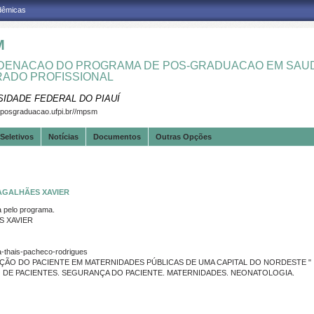
adêmicas
M
ENACAO DO PROGRAMA DE POS-GRADUACAO EM SAUD
ADO PROFISSIONAL
SIDADE FEDERAL DO PIAUÍ
.posgraduacao.ufpi.br//mpsm
Seletivos
Notícias
Documentos
Outras Opções
AGALHÃES XAVIER
pelo programa.
S XAVIER
a-thais-pacheco-rodrigues
ÇÃO DO PACIENTE EM MATERNIDADES PÚBLICAS DE UMA CAPITAL DO NORDESTE "
O DE PACIENTES. SEGURANÇA DO PACIENTE. MATERNIDADES. NEONATOLOGIA.