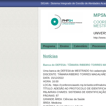
SIGAA - Sistema Integrado de Gestão de Atividades Ac
MPS
COORD
MESTR
UNIVER
http://www
Programa
Ensino
Calendário
Processos 
Notícias
Banca de DEFESA: TÂMARA RIBEIRO TORRES M
Uma banca de DEFESA de MESTRADO foi cadastrada 
DISCENTE: TÂMARA RIBEIRO TORRES MAGALHÃE
DATA: 15/12/2022
HORA: 16:00
LOCAL: https://conferenciaweb.rnp.br/webconf/malvin
TÍTULO: ADESÃO AO PROTOCOLO DE IDENTIFICA
PALAVRAS-CHAVES: SISTEMAS DE IDENTIFICAÇÃ
PÁGINAS: 87
GRANDE ÁREA: Ciências da Saúde
ÁREA: Medicina