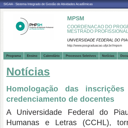
SIGAA - Sistema Integrado de Gestão de Atividades Acadêmicas
MPSM
COORDENACAO DO PROGR
MESTRADO PROFISSIONA
UNIVERSIDADE FEDERAL DO PIA
http://www.posgraduacao.ufpi.br//mpsm
Programa
Ensino
Calendário
Processos Seletivos
Notícias
Doc
Notícias
Homologação das inscrições 
credenciamento de docentes
A Universidade Federal do Pia
Humanas e Letras (CCHL), torn