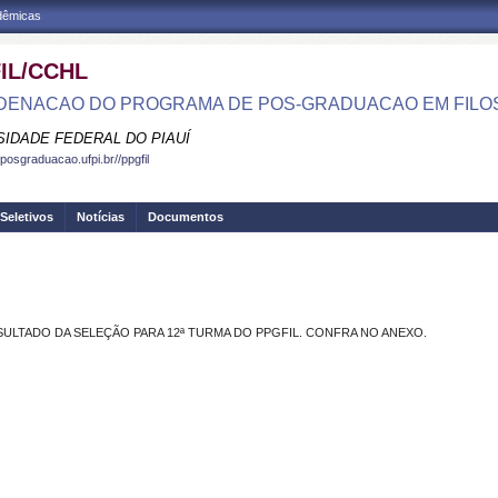
adêmicas
IL/CCHL
ENACAO DO PROGRAMA DE POS-GRADUACAO EM FILOS
SIDADE FEDERAL DO PIAUÍ
posgraduacao.ufpi.br//ppgfil
Seletivos
Notícias
Documentos
ULTADO DA SELEÇÃO PARA 12ª TURMA DO PPGFIL. CONFRA NO ANEXO.