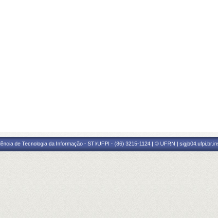
ência de Tecnologia da Informação - STI/UFPI - (86) 3215-1124 | © UFRN | sigjb04.ufpi.br.i