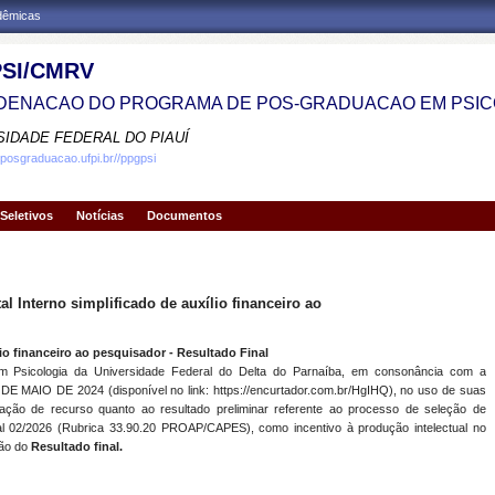
adêmicas
SI/CMRV
ENACAO DO PROGRAMA DE POS-GRADUACAO EM PSIC
SIDADE FEDERAL DO PIAUÍ
.posgraduacao.ufpi.br//ppgpsi
Seletivos
Notícias
Documentos
 Interno simplificado de auxílio financeiro ao
ílio financeiro ao pesquisador - Resultado Final
Psicologia da Universidade Federal do Delta do Parnaíba, em consonância com a
MAIO DE 2024 (disponível no link: https://encurtador.com.br/HgIHQ), no uso de suas
lação de recurso quanto ao resultado preliminar referente ao processo de seleção de
al 02/2026 (Rubrica 33.90.20 PROAP/CAPES), como incentivo à produção intelectual no
ção do
Resultado final.