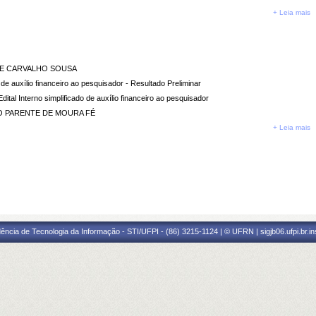
+ Leia mais
 DE CARVALHO SOUSA
o de auxílio financeiro ao pesquisador - Resultado Preliminar
al Interno simplificado de auxílio financeiro ao pesquisador
HO PARENTE DE MOURA FÉ
+ Leia mais
ência de Tecnologia da Informação - STI/UFPI - (86) 3215-1124 | © UFRN | sigjb06.ufpi.br.i