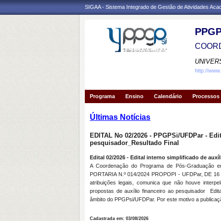
SIGAA - Sistema Integrado de Gestão de Atividades Ac
PPGP
COORD
UNIVER
http://www
Programa
Ensino
Calendário
Processos 
Últimas Notícias
EDITAL No 02/2026 - PPGPSi/UFDPar - Edital
pesquisador_Resultado Final
Edital 02/2026 - Edital interno simplificado de aux
A Coordenação do Programa de Pós-Graduação em 
PORTARIA N.º 014/2024 PROPOPI - UFDPar, DE 16 DE 
atribuições legais, comunica que não houve interpe
propostas de auxílio financeiro ao pesquisador
Edit
âmbito do PPGPsi/UFDPar. Por este motivo a publica
Cadastrada em: 03/08/2026