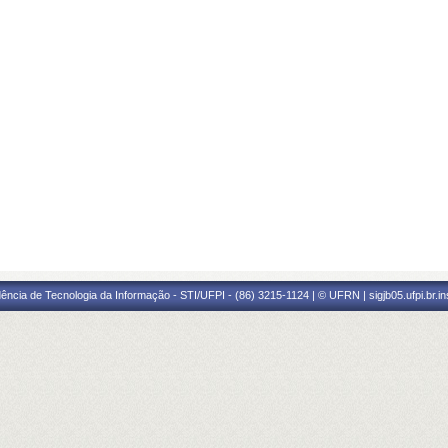
ência de Tecnologia da Informação - STI/UFPI - (86) 3215-1124 | © UFRN | sigjb05.ufpi.br.i