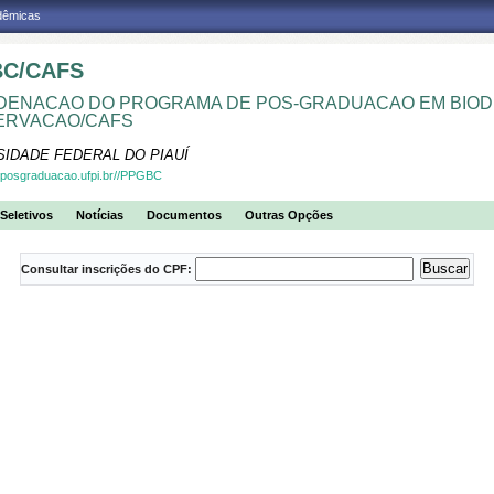
adêmicas
C/CAFS
ENACAO DO PROGRAMA DE POS-GRADUACAO EM BIOD
ERVACAO/CAFS
SIDADE FEDERAL DO PIAUÍ
.posgraduacao.ufpi.br//PPGBC
Seletivos
Notícias
Documentos
Outras Opções
Consultar inscrições do CPF: