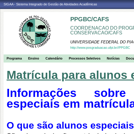
SIGAA - Sistema Integrado de Gestão de Atividades Acadêmicas
PPGBC/CAFS
COORDENACAO DO PROGR
CONSERVACAO/CAFS
UNIVERSIDADE FEDERAL DO PIA
http://www.posgraduacao.ufpi.br//PPGBC
Programa
Ensino
Calendário
Processos Seletivos
Notícias
Doc
Matrícula para alunos 
Informações sobre
especiais em matrícul
O que são alunos especiai