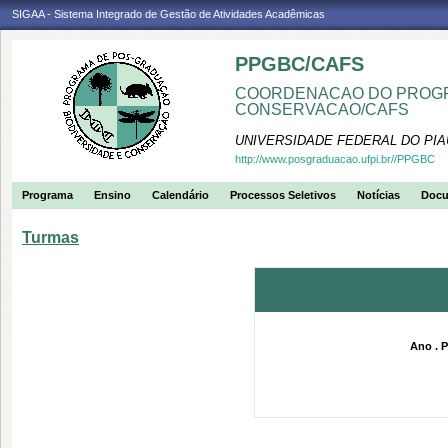
SIGAA - Sistema Integrado de Gestão de Atividades Acadêmicas
PPGBC/CAFS
COORDENACAO DO PROGR
CONSERVACAO/CAFS
UNIVERSIDADE FEDERAL DO PIA
http://www.posgraduacao.ufpi.br//PPGBC
Programa
Ensino
Calendário
Processos Seletivos
Notícias
Doc
Turmas
Ano . P