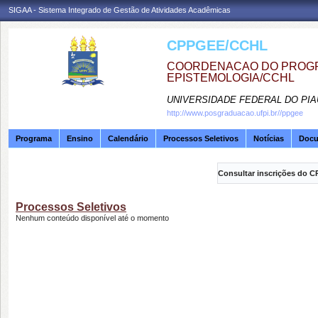
SIGAA - Sistema Integrado de Gestão de Atividades Acadêmicas
CPPGEE/CCHL
COORDENACAO DO PROGR
EPISTEMOLOGIA/CCHL
UNIVERSIDADE FEDERAL DO PIA
http://www.posgraduacao.ufpi.br//ppgee
Programa
Ensino
Calendário
Processos Seletivos
Notícias
Doc
Consultar inscrições do C
Processos Seletivos
Nenhum conteúdo disponível até o momento