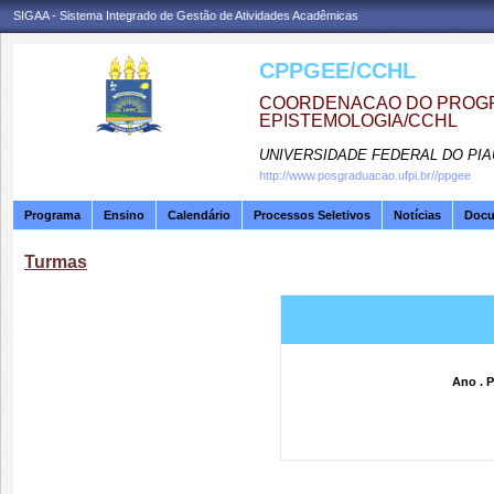
SIGAA - Sistema Integrado de Gestão de Atividades Acadêmicas
CPPGEE/CCHL
COORDENACAO DO PROGR
EPISTEMOLOGIA/CCHL
UNIVERSIDADE FEDERAL DO PIA
http://www.posgraduacao.ufpi.br//ppgee
Programa
Ensino
Calendário
Processos Seletivos
Notícias
Doc
Turmas
Ano . P