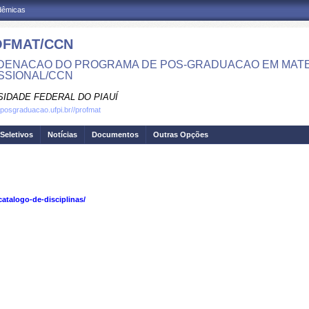
adêmicas
FMAT/CCN
ENACAO DO PROGRAMA DE POS-GRADUACAO EM MATE
SSIONAL/CCN
SIDADE FEDERAL DO PIAUÍ
.posgraduacao.ufpi.br//profmat
Seletivos
Notícias
Documentos
Outras Opções
atalogo-de-disciplinas/