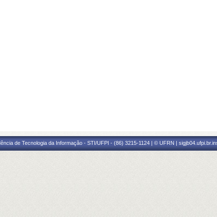
ência de Tecnologia da Informação - STI/UFPI - (86) 3215-1124 | © UFRN | sigjb04.ufpi.br.i