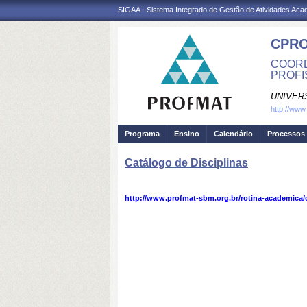
SIGAA - Sistema Integrado de Gestão de Atividades Ac
CPRO
COORD
PROFI
UNIVER
http://www
Programa
Ensino
Calendário
Processos 
Catálogo de Disciplinas
http://www.profmat-sbm.org.br/rotina-academica/c