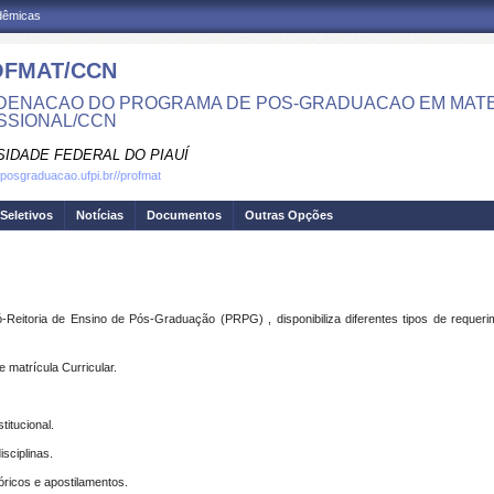
adêmicas
FMAT/CCN
ENACAO DO PROGRAMA DE POS-GRADUACAO EM MATE
SSIONAL/CCN
SIDADE FEDERAL DO PIAUÍ
.posgraduacao.ufpi.br//profmat
Seletivos
Notícias
Documentos
Outras Opções
itoria de Ensino de Pós-Graduação (PRPG) , disponibiliza diferentes tipos de requerim
e matrícula Curricular.
titucional.
sciplinas.
óricos e apostilamentos.