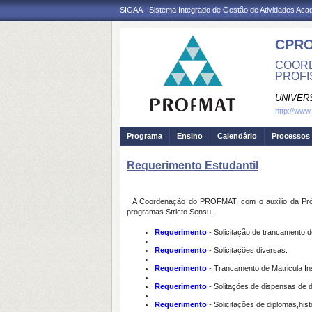
SIGAA - Sistema Integrado de Gestão de Atividades Ac
CPRO
COORD
PROFI
UNIVER
http://www
Programa
Ensino
Calendário
Processos 
Requerimento Estudantil
A Coordenação do PROFMAT, com o auxilio da Pró-Re
programas Stricto Sensu.
Requerimento
- Solicitação de trancamento d
Requerimento
- Solicitações diversas.
Requerimento
- Trancamento de Matricula Ins
Requerimento
- Solitações de dispensas de di
Requerimento
- Solicitações de diplomas,hist