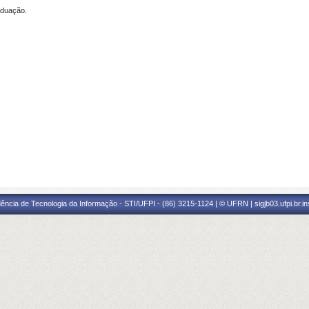
aduação.
ência de Tecnologia da Informação - STI/UFPI - (86) 3215-1124 | © UFRN | sigjb03.ufpi.br.i