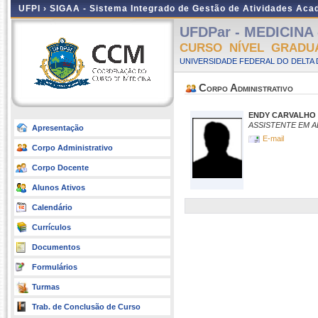
UFPI ›
SIGAA - Sistema Integrado de Gestão de Atividades Ac
UFDPar - MEDICINA -
CURSO NÍVEL GRADU
UNIVERSIDADE FEDERAL DO DELTA D
Corpo Administrativo
ENDY CARVALHO 
ASSISTENTE EM 
Apresentação
E-mail
Corpo Administrativo
Corpo Docente
Alunos Ativos
Calendário
Currículos
Documentos
Formulários
Turmas
Trab. de Conclusão de Curso