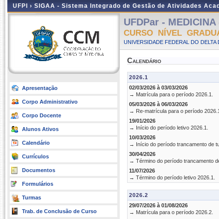
UFPI ›
SIGAA - Sistema Integrado de Gestão de Atividades Ac
UFDPar - MEDICINA -
CURSO NÍVEL GRADU
UNIVERSIDADE FEDERAL DO DELTA D
Calendário
2026.1
02/03/2026 à 03/03/2026
Apresentação
→ Matrícula para o período 2026.1.
Corpo Administrativo
05/03/2026 à 06/03/2026
→ Re-matrícula para o período 2026.
Corpo Docente
19/01/2026
→ Início do período letivo 2026.1.
Alunos Ativos
10/03/2026
Calendário
→ Início do período trancamento de t
30/04/2026
Currículos
→ Término do período trancamento d
Documentos
11/07/2026
→ Término do período letivo 2026.1.
Formulários
2026.2
Turmas
29/07/2026 à 01/08/2026
Trab. de Conclusão de Curso
→ Matrícula para o período 2026.2.