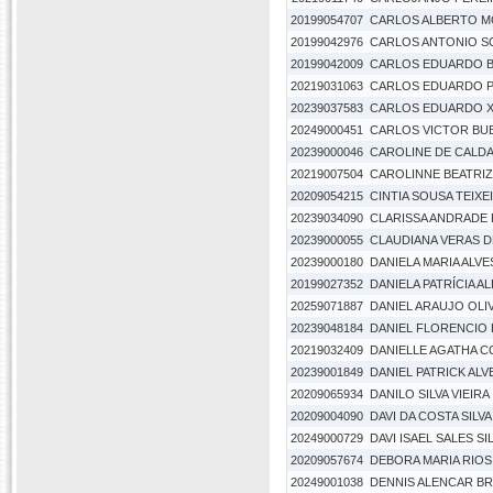
20199054707
CARLOS ALBERTO M
20199042976
CARLOS ANTONIO S
20199042009
CARLOS EDUARDO 
20219031063
CARLOS EDUARDO P
20239037583
CARLOS EDUARDO X
20249000451
CARLOS VICTOR BU
20239000046
CAROLINE DE CALDA
20219007504
CAROLINNE BEATRIZ
20209054215
CINTIA SOUSA TEIXE
20239034090
CLARISSA ANDRADE
20239000055
CLAUDIANA VERAS D
20239000180
DANIELA MARIA ALV
20199027352
DANIELA PATRÍCIA 
20259071887
DANIEL ARAUJO OLI
20239048184
DANIEL FLORENCIO D
20219032409
DANIELLE AGATHA 
20239001849
DANIEL PATRICK ALVE
20209065934
DANILO SILVA VIEIRA
20209004090
DAVI DA COSTA SILVA
20249000729
DAVI ISAEL SALES SI
20209057674
DEBORA MARIA RIOS
20249001038
DENNIS ALENCAR B