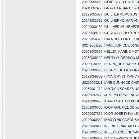
20199055419
GLADISTON DA ROC
20219007460
GRAZIELA SANTOS 
20199055007
GUILHERME AUGUST
20249001815
GUILHERME MARIAN
20249000460
GUILHERME MENEZE
20229049160
GUSTAVO SUSSTRU
20239054379
HAENDEL PONTES V
20249001190
HAMILTON CESAR S
20209003332
HELLEN KARINE MOT
20239039229
HELRY ANDERSON M
20259030919
HENRIQUE SOARES 
20239000378
HICARO DE OLIVEIRA
20199058582
HYAN CRYSTHYAN AP
20229000211
IANE CUNHA DE CA
20239001212
IAN RICK SOARES N
20259032889
IARLEY FERREIRA SI
20249000470
ICARO SANTOS BEL
20239000565
IGOR GABRIEL DE 
20199037869
IGOR JOSE PAIVA LE
20249000569
IHARYTHISSA SOUS
20199049485
INGRID BRANDAO C
20209002738
IRLES CAROLINE V
20259030857
ISABELA RODRIGUES