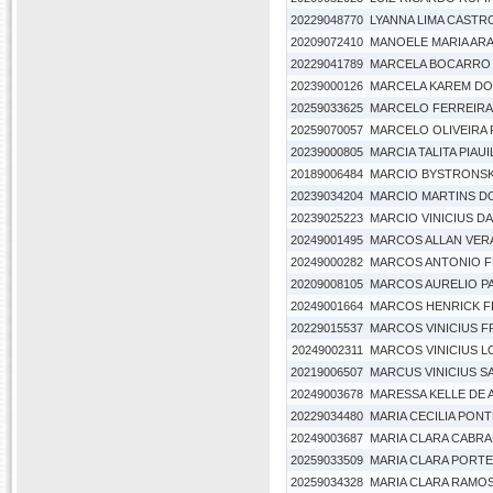
20229048770
LYANNA LIMA CASTR
20209072410
MANOELE MARIA AR
20229041789
MARCELA BOCARRO 
20239000126
MARCELA KAREM DO
20259033625
MARCELO FERREIRA
20259070057
MARCELO OLIVEIRA 
20239000805
MARCIA TALITA PIAU
20189006484
MARCIO BYSTRONSK
20239034204
MARCIO MARTINS D
20239025223
MARCIO VINICIUS DA
20249001495
MARCOS ALLAN VER
20249000282
MARCOS ANTONIO F
20209008105
MARCOS AURELIO P
20249001664
MARCOS HENRICK F
20229015537
MARCOS VINICIUS F
20249002311
MARCOS VINICIUS L
20219006507
MARCUS VINICIUS S
20249003678
MARESSA KELLE DE 
20229034480
MARIA CECILIA PON
20249003687
MARIA CLARA CABRAL
20259033509
MARIA CLARA PORTE
20259034328
MARIA CLARA RAMO