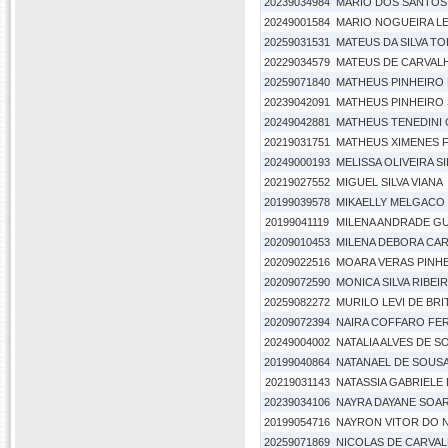
20239034984
MARIO DOS SANTOS
20249001584
MARIO NOGUEIRA LE
20259031531
MATEUS DA SILVA T
20229034579
MATEUS DE CARVAL
20259071840
MATHEUS PINHEIRO 
20239042091
MATHEUS PINHEIRO
20249042881
MATHEUS TENEDINI 
20219031751
MATHEUS XIMENES F
20249000193
MELISSA OLIVEIRA SI
20219027552
MIGUEL SILVA VIANA
20199039578
MIKAELLY MELGACO
20199041119
MILENA ANDRADE G
20209010453
MILENA DEBORA CA
20209022516
MOARA VERAS PINH
20209072590
MONICA SILVA RIBEI
20259082272
MURILO LEVI DE BRI
20209072394
NAIRA COFFARO FE
20249004002
NATALIA ALVES DE S
20199040864
NATANAEL DE SOUS
20219031143
NATASSIA GABRIELE
20239034106
NAYRA DAYANE SOA
20199054716
NAYRON VITOR DO 
20259071869
NICOLAS DE CARVA