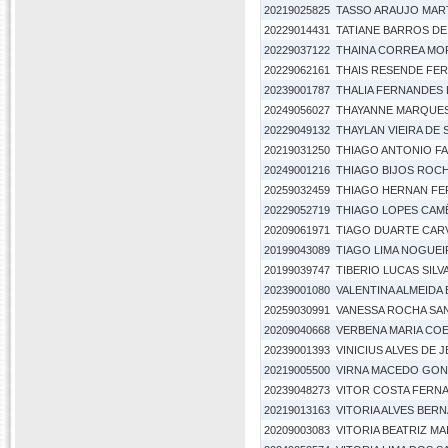
20219025825
TASSO ARAUJO MAR
20229014431
TATIANE BARROS DE
20229037122
THAINA CORREA MO
20229062161
THAIS RESENDE FE
20239001787
THALIA FERNANDES 
20249056027
THAYANNE MARQUE
20229049132
THAYLAN VIEIRA DE
20219031250
THIAGO ANTONIO FA
20249001216
THIAGO BIJOS ROC
20259032459
THIAGO HERNAN FER
20229052719
THIAGO LOPES CAM
20209061971
TIAGO DUARTE CAR
20199043089
TIAGO LIMA NOGUEI
20199039747
TIBERIO LUCAS SILV
20239001080
VALENTINA ALMEIDA
20259030991
VANESSA ROCHA SA
20209040668
VERBENA MARIA CO
20239001393
VINICIUS ALVES DE
20219005500
VIRNA MACEDO GON
20239048273
VITOR COSTA FERN
20219013163
VITORIA ALVES BER
20209003083
VITORIA BEATRIZ MA