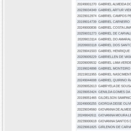
20249001270
GABRIEL ALMEIDA D
20239034349
GABRIEL ARTUR VIEI
20229012974
GABRIEL CAMPOS P
20199014739
GABRIEL CARNEIRO
20249000836
GABRIEL COSTA LIMA
20259031273
GABRIEL DE CARVAL
20209013114
GABRIEL DO AMARAL
20209003118
GABRIEL DOS SANTO
20239041503
GABRIEL HENRIQUE
20209009229
GABRIELLEN DE VA
20209009532
GABRIEL LIMA VERDE
20199024898
GABRIEL MONTEIRO
20219011955
GABRIEL NASCIMEN
20249044008
GABRIEL QUIRINO R
20209052613
GABRYELA DE SOUS
20239053424
GENILDA GOMES DA 
20199051465
GILDELSON SAMPAIO
20249000255
GIORGIA DEISE OLI
20229034560
GIOVANNA DE ALMEI
20249042611
GIOVANNA MOURA LE
20239000618
GIOVANNA SANTOS 
20229061825
GIRLENON DE CARVA