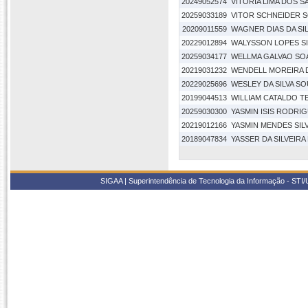
20249052574
VITORIA LIMA DOS 
20259033189
VITOR SCHNEIDER 
20209011559
WAGNER DIAS DA SI
20229012894
WALYSSON LOPES SI
20259034177
WELLMA GALVAO SO
20219031232
WENDELL MOREIRA D
20229025696
WESLEY DA SILVA S
20199044513
WILLIAM CATALDO TE
20259030300
YASMIN ISIS RODRI
20219012166
YASMIN MENDES SIL
20189047834
YASSER DA SILVEIR
SIGAA | Superintendência de Tecnologia da Informação - STI/UF