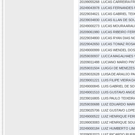
20199055268
LUCAS CARREIRA F
20249043978
LUCAS FERNANDES
20229034621
LUCAS GABRIEL TEI
20239034830
LUCAS ILLAN DE SO
20249000273
LUCAS MOURA ARAUJ
20209061980
LUCAS RIBEIRO FER
20229034800
LUCAS RYAN DIAS 
20229042650
LUCAS TOMAZ ROSA
20249000999
LUCAS WENDEL DOS
20259030937
LUCCA MAGALHAES 
20209011488
LUCIANO MARIO PI
20259031504
LUIGGI DE MENEZE
20259032628
LUISA DE ARAUJO 
20239001221
LUIS FILIPE VIEIRA D
20249000845
LUIS GABRIEL DE S
20249001510
LUIS GUSTAVO ANG
20239016805
LUIS PAULO TEIXEIRA
20259030688
LUIZ EDUARDO MAR
20239025706
LUIZ GUSTAVO LOPES
20249000522
LUIZ HENRIQUE FER
20199003083
LUIZ HENRIQUE SOU
20249000184
LUIZ HUMBERTO LIM
20209052023
LUIZ RICARDO RUFIN