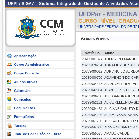
UFPI ›
SIGAA - Sistema Integrado de Gestão de Atividades Ac
UFDPar - MEDICINA -
CURSO NÍVEL GRADU
UNIVERSIDADE FEDERAL DO DELTA D
Alunos Ativos
Matrícula
Aluno
Apresentação
20209001374
ADERSON EMANUEL
Corpo Administrativo
20259070754
ADNA LIDY DE SALES
20239000019
ADRIANO JOSE REG
Corpo Docente
20239000799
AGAMENON DO CARM
Alunos Ativos
20229034416
ALAN DE PAULA FER
20229042051
ALAN LOPES DE SO
Calendário
20259030786
ALESSANDRA JUREM
Currículos
20199052121
ALICE KELLEN DA SIL
Documentos
20229034434
ALICIANE CANUTO D
20229034292
ALINE INES SILVA MA
Formulários
20229061790
ALISSA DOURADO S
Turmas
20199044030
ALYSSON SANTOS A
20189055578
AMADÚ CANDÉ
Trab. de Conclusão de Curso