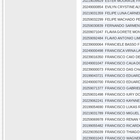
20219039929
ESTER MOURA DE F
20249000854
EVILYN CRYSTINE A
20219031359
FELIPE LUNA CARNE
20259032299
FELIPE MACHADO P
20259030839
FERNANDO SARMEN
20209071047
FLAVIA GORETE MO
20259092484
FLAVIO ANTONIO LI
20239000064
FRANCIELE BASSO F
20249000498
FRANCISCA VIRNA LA
20239016350
FRANCISCO CAIO D
20249001047
FRANCISCO CAUA D
20239000073
FRANCISCO DAS CHA
20199043721
FRANCISCO EDUARDO 
20249000700
FRANCISCO EDUARD
20259071377
FRANCISCO GABRIE
20259031498
FRANCISCO IURY D
20229062241
FRANCISCO KAYNNE
20199054690
FRANCISCO LUKAS 
20219031789
FRANCISCO MIGUEL
20259069978
FRANCISCO RENAN 
20199055482
FRANCISCO RICARD
20229035039
FRANCISCO THIAGO 
20239001043
FRANCISCO WAGNER