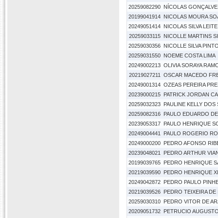
20259082290
NÍCOLAS GONÇALVE
20199041914
NICOLAS MOURA SO
20249051414
NICOLAS SILVA LEITE
20259033115
NICOLLE MARTINS SI
20259030356
NICOLLE SILVA PINT
20259031550
NOEME COSTA LIMA
20249002213
OLIVIA SORAYA RA
20219027211
OSCAR MACEDO FRE
20249001314
OZEAS PEREIRA PR
20239000215
PATRICK JORDAN CA
20259032323
PAULINE KELLY DOS
20259082316
PAULO EDUARDO DE
20239053317
PAULO HENRIQUE S
20249004441
PAULO ROGERIO RO
20249000200
PEDRO AFONSO RIB
20239048021
PEDRO ARTHUR VIA
20199039765
PEDRO HENRIQUE SA
20219039590
PEDRO HENRIQUE X
20249042872
PEDRO PAULO PINHE
20219039526
PEDRO TEIXEIRA DE
20259030310
PEDRO VITOR DE AR
20209051732
PETRUCIO AUGUSTO