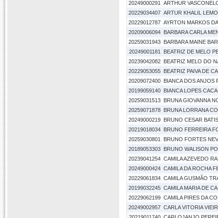
20249000291
ARTHUR VASCONELO
20229034407
ARTUR KHALIL LEMO
20229012787
AYRTON MARKOS DA 
20209006094
BARBARA CARLA ME
20259031943
BARBARA MAINE BA
20249001181
BEATRIZ DE MELO P
20239042082
BEATRIZ MELO DO 
20229053055
BEATRIZ PAIVA DE 
20209072400
BIANCA DOS ANJOS 
20199059140
BIANCA LOPES CAC
20259031513
BRUNA GIOVANNA N
20259071878
BRUNA LORRANA CO
20249000219
BRUNO CESAR BATIS
20219018034
BRUNO FERREIRA F
20259030801
BRUNO FORTES NEVE
20189053303
BRUNO WALISON PON
20239041254
CAMILA AZEVEDO R
20249000424
CAMILA DA ROCHA F
20229061834
CAMILA GUSMÃO TR
20199032245
CAMILA MARIA DE C
20229062199
CAMILA PIRES DA C
20249002957
CARLA VITORIA VIEI
20219011740
CARLOJANJO PEREI