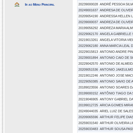
20239000028
ANDRÉ PESSOA SILV
Ir ao Menu Principal
20249001637
ANDRESA DE OLIVEI
20209054190
ANDRESSA HELLEN 
20239000037
ANDREZA DE OLIVEI
20199056292
ANDREZA MARIA AL
20229062170
ANGELA GABRIELLE
20219013261
ANGELA VITORIA VIE
20229062180
ANNA MARCIA LEAL 
20229015813
ANTONIO ANDRE PIN
20239001894
ANTONIO CAIO DE 
20229042570
ANTONIO DE ALMEID
20209051536
ANTONIO JAKEULMO
20219012246
ANTONIO JOSE MACI
20229050385
ANTONIO SAVIO DE 
20189023556
ANTONIO SOARES DA
20199000152
ANTÔNIO TIAGO DA 
20219046905
ANTONY GABRIEL DA
20199012725
ARICIA GOMES MIR
20249044035
ARIEL LUIZ DE SAL
20209065596
ARTHUR FELIPE DIA
20259031540
ARTHUR OLIVEIRA L
20259033483
ARTHUR SOUSA PAS