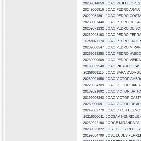
20209014659
JOAO PAULO LOPES
20249000916
JOAO PEDRO ARAUJ
20229034891
JOAO PEDRO COSTA
20239007440
JOAO PEDRO DE SA 
20259071232
JOAO PEDRO DE SO
20239048193
JOAO PEDRO FERRA
20259071170
JOAO PEDRO LACER
20239000547
JOAO PEDRO MIRA
20259033250
JOAO PEDRO VASC
20239000609
JOAO PEDRO VIEIRA
20199039540
JOAO RICARDO CAS
20259031110
JOAO SARAIVA DA SI
20239001956
JOAO VICTOR AMBRO
20229034309
JOAO VICTOR BARBO
20189021892
JOAO VICTOR BRITO
20199006343
JOAO VICTOR CASTR
20239000091
JOAO VICTOR DE A
20249002779
JOAO VITOR DELMO
20219000011
JOCSAM HENRIQUE 
20239042190
JORGE MIRANDA PA
20239025822
JOSE DEILSON DE S
20199054799
JOSE EUDES FERREI