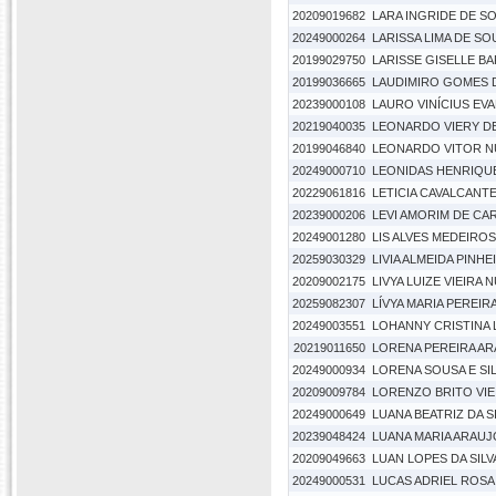
20209019682
LARA INGRIDE DE S
20249000264
LARISSA LIMA DE SO
20199029750
LARISSE GISELLE B
20199036665
LAUDIMIRO GOMES 
20239000108
LAURO VINÍCIUS EV
20219040035
LEONARDO VIERY DE
20199046840
LEONARDO VITOR N
20249000710
LEONIDAS HENRIQUE
20229061816
LETICIA CAVALCANT
20239000206
LEVI AMORIM DE C
20249001280
LIS ALVES MEDEIROS
20259030329
LIVIA ALMEIDA PINHE
20209002175
LIVYA LUIZE VIEIRA
20259082307
LÍVYA MARIA PEREI
20249003551
LOHANNY CRISTINA L
20219011650
LORENA PEREIRA A
20249000934
LORENA SOUSA E SI
20209009784
LORENZO BRITO VIE
20249000649
LUANA BEATRIZ DA S
20239048424
LUANA MARIA ARAUJ
20209049663
LUAN LOPES DA SILV
20249000531
LUCAS ADRIEL ROSA