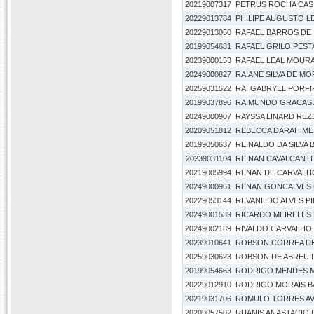
20219007317
PETRUS ROCHA CAS
20229013784
PHILIPE AUGUSTO L
20229013050
RAFAEL BARROS DE
20199054681
RAFAEL GRILO PEST
20239000153
RAFAEL LEAL MOURA
20249000827
RAIANE SILVA DE M
20259031522
RAI GABRYEL PORFI
20199037896
RAIMUNDO GRACAS 
20249000907
RAYSSA LINARD REZ
20209051812
REBECCA DARAH ME
20199050637
REINALDO DA SILVA
20239031104
REINAN CAVALCANT
20219005994
RENAN DE CARVALHO
20249000961
RENAN GONCALVES 
20229053144
REVANILDO ALVES P
20249001539
RICARDO MEIRELES
20249002189
RIVALDO CARVALHO 
20239010641
ROBSON CORREA DE
20259030623
ROBSON DE ABREU 
20199054663
RODRIGO MENDES 
20229012910
RODRIGO MORAIS 
20219031706
ROMULO TORRES AV
20209057502
RUANIS ANASTACIO 