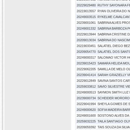
20229029480
RUTHY SAYONARA FE
20219013557
RYAN OLIVEIRA DO 
20249003515
RYKELME CAVALCAN
20239001061
SABRINA ALVES PR
20249001332
SABRINA BARBOZA 
20229013944
SABRINA CRISTINE D
20209013034
SABRINA DO NASCI
20219033451
SALATIEL DIEGO BEZ
20209054770
SALATIEL DOS SAN
20249000317
SALOMAO VICTOR H
20239015423
SAMARA HELIDA MO
20229062205
SAMILLA DE MELO OL
20239041414
SARAH GRAZIELLY V
20229012849
SAVINA SANTOS CA
20259033812
SAVIO SILVESTRE VI
20249000513
SAYMON SMITH LUZ
20239000734
SCHEIDER MORORO
20229041994
SHEYLA GOMES DE 
20249000620
SOFIA MADEIRA BA
20249001600
SOSTONO ALVES DA 
20259032225
TAILA SANTIAGO OLI
20209059392
TAIS SOUZA DA SILVA