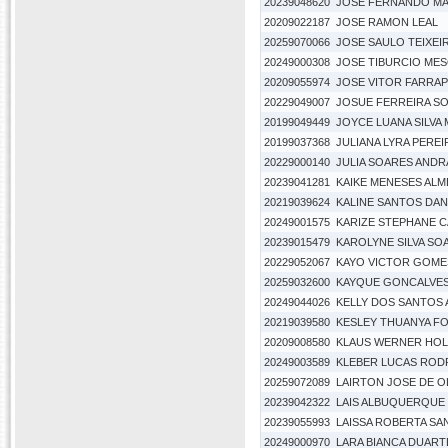
20239048620
JOSE FERNANDO MA
20209022187
JOSE RAMON LEAL
20259070066
JOSE SAULO TEIXEI
20249000308
JOSE TIBURCIO MES
20209055974
JOSE VITOR FARRAP
20229049007
JOSUE FERREIRA S
20199049449
JOYCE LUANA SILVA
20199037368
JULIANA LYRA PEREI
20229000140
JULIA SOARES AND
20239041281
KAIKE MENESES ALM
20219039624
KALINE SANTOS DA
20249001575
KARIZE STEPHANE C
20239015479
KAROLYNE SILVA SO
20229052067
KAYO VICTOR GOME
20259032600
KAYQUE GONCALVES
20249044026
KELLY DOS SANTOS
20219039580
KESLEY THUANYA F
20209008580
KLAUS WERNER HOL
20249003589
KLEBER LUCAS ROD
20259072089
LAIRTON JOSE DE OL
20239042322
LAIS ALBUQUERQUE 
20239055993
LAISSA ROBERTA S
20249000970
LARA BIANCA DUARTE