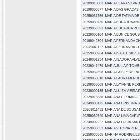
20209018003
MARIA CLARA SILVA 
20199000377
MARIA DAS GRAÇAS
20259031756
MARIA DE FATIMA DE
20259030730
MARIA EDUARDA AN
20239056391
MARIA EDUARDA RO
20229000104
MARIA EUNICE SOUS
20199042804
MARIA FERNANDA C
20249001127
MARIA FERNANDA C
20259030964
MARIA ISABEL SILV
20249001234
MARIA ISADORA ALV
20239041479
MARIA JULIA PITOMB
20259032898
MARIA LAIS PEREIRA
20209050010
MARIA LAURA MENDE
20199058009
MARIA LAYANNE FE
20239000135
MARIA LUIZA VIEIRA
20229013588
MARIANA CIPRIANO 
20249000175
MARIANA CRISTINA
20209011432
MARIANA DE SOUSA
20259030740
MARIANA LIMA CARV
20249002222
MARIANA LUCIA SANT
20259033652
MARIA VITORIA PERE
20259030365
MARINA RODRIGUES