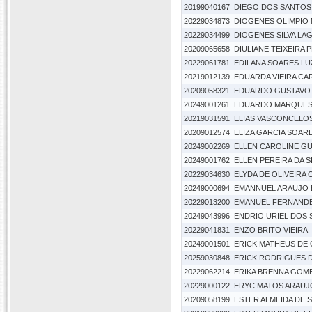
20199040167
DIEGO DOS SANTOS 
20229034873
DIOGENES OLIMPIO
20229034499
DIOGENES SILVA LA
20209065658
DIULIANE TEIXEIRA 
20229061781
EDILANA SOARES LU
20219012139
EDUARDA VIEIRA C
20209058321
EDUARDO GUSTAVO 
20249001261
EDUARDO MARQUES
20219031591
ELIAS VASCONCELOS
20209012574
ELIZA GARCIA SOARE
20249002269
ELLEN CAROLINE GU
20249001762
ELLEN PEREIRA DA S
20229034630
ELYDA DE OLIVEIRA
20249000694
EMANNUEL ARAUJO
20229013200
EMANUEL FERNANDE
20249043996
ENDRIO URIEL DOS
20229041831
ENZO BRITO VIEIRA
20249001501
ERICK MATHEUS DE 
20259030848
ERICK RODRIGUES D
20229062214
ERIKA BRENNA GOM
20229000122
ERYC MATOS ARAUJ
20209058199
ESTER ALMEIDA DE 