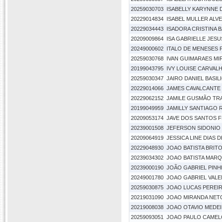
20259030703
ISABELLY KARYNNE
20229014834
ISABEL MULLER ALV
20229034443
ISADORA CRISTINA 
20209009864
ISA GABRIELLE JES
20249000602
ITALO DE MENESES
20259030768
IVAN GUIMARAES M
20199043795
IVY LOUISE CARVA
20259030347
JAIRO DANIEL BASI
20229014066
JAMES CAVALCANTE 
20229062152
JAMILE GUSMÃO TR
20199049959
JAMILLY SANTIAGO
20209053174
JAVE DOS SANTOS 
20239001508
JEFERSON SIDONIO 
20209064919
JESSICA LINE DIAS 
20229048930
JOAO BATISTA BRIT
20239034302
JOAO BATISTA MAR
20239000190
JOÃO GABRIEL PINH
20249001780
JOAO GABRIEL VAL
20259030875
JOAO LUCAS PEREI
20219031090
JOAO MIRANDA NET
20219008038
JOAO OTAVIO MEDE
20259093051
JOAO PAULO CAMEL