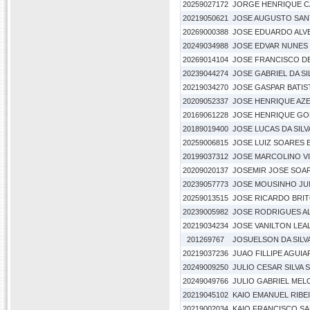
20259027172
JORGE HENRIQUE C
20219050621
JOSE AUGUSTO SAN
20269000388
JOSE EDUARDO ALVE
20249034988
JOSE EDVAR NUNES
20269014104
JOSE FRANCISCO DE
20239044274
JOSE GABRIEL DA SI
20219034270
JOSE GASPAR BATIS
20209052337
JOSE HENRIQUE AZ
20169061228
JOSE HENRIQUE GO
20189019400
JOSE LUCAS DA SIL
20259006815
JOSE LUIZ SOARES E
20199037312
JOSE MARCOLINO VIE
20209020137
JOSEMIR JOSE SOA
20239057773
JOSE MOUSINHO JU
20259013515
JOSE RICARDO BRI
20239005982
JOSE RODRIGUES A
20219034234
JOSE VANILTON LEA
201269767
JOSUELSON DA SILV
20219037236
JUAO FILLIPE AGUIAR
20249009250
JULIO CESAR SILVA 
20249049766
JULIO GABRIEL MEL
20219045102
KAIO EMANUEL RIBE
20219002034
KAIO FRANCISCO SA