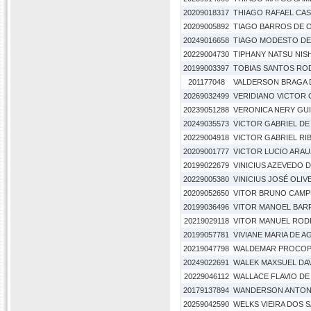
20209018317
THIAGO RAFAEL CA
20209005892
TIAGO BARROS DE 
20249016658
TIAGO MODESTO DE
20229004730
TIPHANY NATSU NIS
20199003397
TOBIAS SANTOS RO
201177048
VALDERSON BRAGA 
20269032499
VERIDIANO VICTOR 
20239051288
VERONICA NERY GU
20249035573
VICTOR GABRIEL DE 
20229004918
VICTOR GABRIEL RI
20209001777
VICTOR LUCIO ARAU
20199022679
VINICIUS AZEVEDO 
20229005380
VINICIUS JOSÉ OLI
20209052650
VITOR BRUNO CAMP
20199036496
VITOR MANOEL BAR
20219029118
VITOR MANUEL ROD
20199057781
VIVIANE MARIA DE A
20219047798
WALDEMAR PROCOP
20249022691
WALEK MAXSUEL DA
20229046112
WALLACE FLAVIO DE
20179137894
WANDERSON ANTONI
20259042590
WELKS VIEIRA DOS 