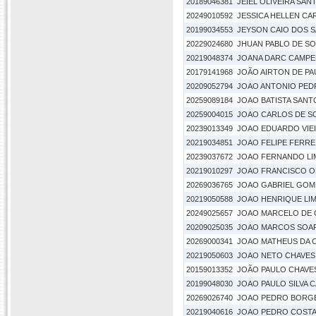
20189046381
JEIEL OLIVEIRA SAN
20249010592
JESSICA HELLEN CAR
20199034553
JEYSON CAIO DOS 
20229024680
JHUAN PABLO DE S
20219048374
JOANA DARC CAMPE
20179141968
JOÃO AIRTON DE PA
20209052794
JOAO ANTONIO PED
20259089184
JOAO BATISTA SANT
20259004015
JOAO CARLOS DE S
20239013349
JOAO EDUARDO VIE
20219034851
JOAO FELIPE FERRE
20239037672
JOAO FERNANDO LIM
20219010297
JOAO FRANCISCO OL
20269036765
JOAO GABRIEL GOM
20219050588
JOAO HENRIQUE LIM
20249025657
JOAO MARCELO DE 
20209025035
JOAO MARCOS SOA
20269000341
JOAO MATHEUS DA 
20219050603
JOAO NETO CHAVES 
20159013352
JOÃO PAULO CHAVE
20199048030
JOAO PAULO SILVA 
20269026740
JOAO PEDRO BORG
20219040616
JOAO PEDRO COSTA 