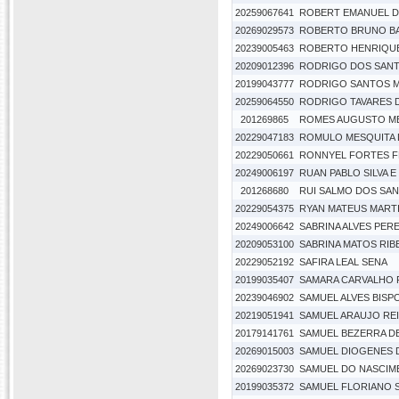
20259067641
ROBERT EMANUEL D
20269029573
ROBERTO BRUNO BA
20239005463
ROBERTO HENRIQUE 
20209012396
RODRIGO DOS SANT
20199043777
RODRIGO SANTOS 
20259064550
RODRIGO TAVARES 
201269865
ROMES AUGUSTO ME
20229047183
ROMULO MESQUITA 
20229050661
RONNYEL FORTES F
20249006197
RUAN PABLO SILVA E 
201268680
RUI SALMO DOS SA
20229054375
RYAN MATEUS MARTI
20249006642
SABRINA ALVES PER
20209053100
SABRINA MATOS RIB
20229052192
SAFIRA LEAL SENA
20199035407
SAMARA CARVALHO 
20239046902
SAMUEL ALVES BISP
20219051941
SAMUEL ARAUJO RE
20179141761
SAMUEL BEZERRA DE
20269015003
SAMUEL DIOGENES 
20269023730
SAMUEL DO NASCIM
20199035372
SAMUEL FLORIANO S