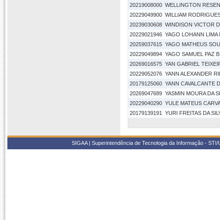
20219008000
WELLINGTON RESEN
20229049900
WILLIAM RODRIGUES
20239030608
WINDISON VICTOR 
20229021946
YAGO LOHANN LIMA
20259037615
YAGO MATHEUS SOUS
20229049894
YAGO SAMUEL PAZ B
20269016575
YAN GABRIEL TEIXEI
20229052076
YANN ALEXANDER R
20179125060
YANN CAVALCANTE 
20269047689
YASMIN MOURA DA SI
20229040290
YULE MATEUS CARV
20179139191
YURI FREITAS DA SIL
SIGAA | Superintendência de Tecnologia da Informação - STI/UF