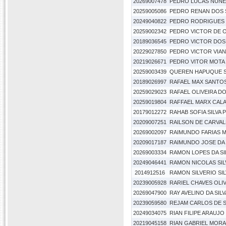
20269007478
PEDRO LUCAS NUN
20259005086
PEDRO RENAN DOS
20249040822
PEDRO RODRIGUES 
20259002342
PEDRO VICTOR DE O
20189036545
PEDRO VICTOR DOS
20229027850
PEDRO VICTOR VIAN
20219026671
PEDRO VITOR MOTA
20259003439
QUEREN HAPUQUE S
20189026997
RAFAEL MAX SANTO
20259029023
RAFAEL OLIVEIRA D
20259019804
RAFFAEL MARX CAL
20179012272
RAHAB SOFIA SILVA 
20209007251
RAILSON DE CARVA
20269002097
RAIMUNDO FARIAS
20209017187
RAIMUNDO JOSE DA
20269003334
RAMON LOPES DA SI
20249046441
RAMON NICOLAS SIL
2014912516
RAMON SILVERIO SIL
20239005928
RARIEL CHAVES OLI
20269047900
RAY AVELINO DA SILV
20239059580
REJAM CARLOS DE 
20249034075
RIAN FILIPE ARAUJ
20219045158
RIAN GABRIEL MOR