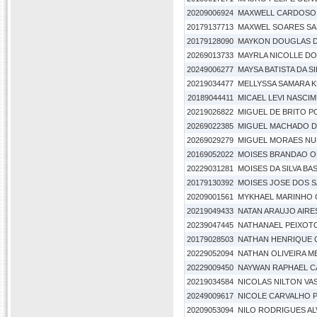
20209006924
MAXWELL CARDOSO
20179137713
MAXWEL SOARES S
20179128090
MAYKON DOUGLAS D
20269013733
MAYRLA NICOLLE D
20249006277
MAYSA BATISTA DA SI
20219034477
MELLYSSA SAMARA K
20189044411
MICAEL LEVI NASCIM
20219026822
MIGUEL DE BRITO P
20269022385
MIGUEL MACHADO 
20269029279
MIGUEL MORAES NU
20169052022
MOISES BRANDAO O
20229031281
MOISES DA SILVA BA
20179130392
MOISES JOSE DOS S
20209001561
MYKHAEL MARINHO 
20219049433
NATAN ARAUJO AIRE
20239047445
NATHANAEL PEIXOT
20179028503
NATHAN HENRIQUE 
20229052094
NATHAN OLIVEIRA 
20229009450
NAYWAN RAPHAEL CA
20219034584
NICOLAS NILTON V
20249009617
NICOLE CARVALHO P
20209053094
NILO RODRIGUES AL