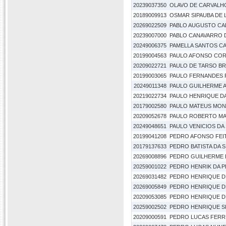
20239037350
OLAVO DE CARVALH
20189009913
OSMAR SIPAUBA DE 
20269022509
PABLO AUGUSTO CA
20239007000
PABLO CANAVARRO 
20249006375
PAMELLA SANTOS C
20199004563
PAULO AFONSO COR
20209022721
PAULO DE TARSO B
20199003065
PAULO FERNANDES P
20249011348
PAULO GUILHERME A
20219022734
PAULO HENRIQUE DA
20179002580
PAULO MATEUS MON
20209052678
PAULO ROBERTO MA
20249048651
PAULO VENICIOS DA
20199041208
PEDRO AFONSO FEI
20179137633
PEDRO BATISTA DA S
20269008896
PEDRO GUILHERME B
20259001022
PEDRO HENRIK DA P
20269031482
PEDRO HENRIQUE D
20269005849
PEDRO HENRIQUE DE
20209053085
PEDRO HENRIQUE D
20259002502
PEDRO HENRIQUE SI
20209000591
PEDRO LUCAS FERR