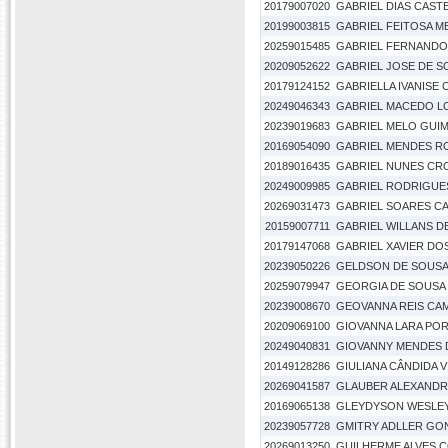
20179007020
GABRIEL DIAS CAS
20199003815
GABRIEL FEITOSA 
20259015485
GABRIEL FERNANDO
20209052622
GABRIEL JOSE DE S
20179124152
GABRIELLA IVANISE
20249046343
GABRIEL MACEDO L
20239019683
GABRIEL MELO GUI
20169054090
GABRIEL MENDES R
20189016435
GABRIEL NUNES C
20249009985
GABRIEL RODRIGUES
20269031473
GABRIEL SOARES C
20159007711
GABRIEL WILLANS D
20179147068
GABRIEL XAVIER DO
20239050226
GELDSON DE SOUSA
20259079947
GEORGIA DE SOUSA
20239008670
GEOVANNA REIS CA
20209069100
GIOVANNA LARA PO
20249040831
GIOVANNY MENDES 
20149128286
GIULIANA CÂNDIDA 
20269041587
GLAUBER ALEXANDR
20169065138
GLEYDYSON WESLEY
20239057728
GMITRY ADLLER GO
20269013250
GUILHERME ALVES 