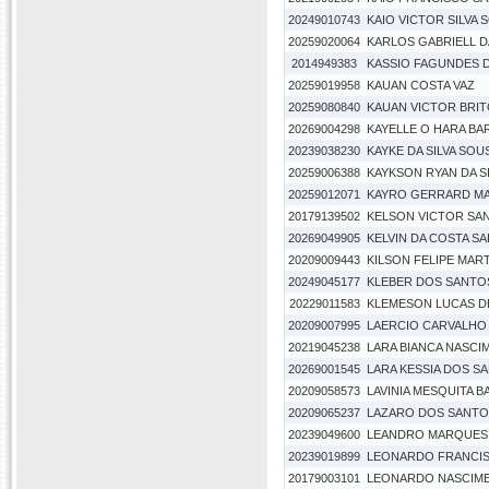
20249010743
KAIO VICTOR SILVA 
20259020064
KARLOS GABRIELL 
2014949383
KASSIO FAGUNDES 
20259019958
KAUAN COSTA VAZ
20259080840
KAUAN VICTOR BRIT
20269004298
KAYELLE O HARA BA
20239038230
KAYKE DA SILVA SOU
20259006388
KAYKSON RYAN DA S
20259012071
KAYRO GERRARD MAR
20179139502
KELSON VICTOR SAN
20269049905
KELVIN DA COSTA SA
20209009443
KILSON FELIPE MAR
20249045177
KLEBER DOS SANTO
20229011583
KLEMESON LUCAS D
20209007995
LAERCIO CARVALHO
20219045238
LARA BIANCA NASC
20269001545
LARA KESSIA DOS S
20209058573
LAVINIA MESQUITA 
20209065237
LAZARO DOS SANTO
20239049600
LEANDRO MARQUES 
20239019899
LEONARDO FRANCIS
20179003101
LEONARDO NASCIM