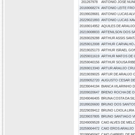
201267978
ANTONIO JOSE NUNE
20169068274
ANTONIO LEITE FRO
20199028681
ANTONIO LUCAS ALV
20229021893
ANTONIO LUCAS XAV
20169014952
AQUILES DE ARAUJ
20219008833
ARTENILSON DOS S
20269029288
ARTHUR ASSIS SAN
20259012008
ARTHUR CARVALHO A
20219025173
ARTHUR ISRAEL GON
20259011619
ARTHUR MATOS DE 
20259040156
ARTHUR SOUSA RIB
20269013340
ARTUR ARAUJO CRUZ
20219039025
ARTUR DE ARAUJO 
20209052720
AUGUSTO CESAR DE
20239044194
BIANCA VILARINHO 
20209020647
BRENO ROCHA DE O
20249046405
BRUNA COSTA DA SIL
20189026600
BRUNO DOS SANTOS
20229039412
BRUNO LOIOLA LIRA 
20239037805
BRUNO SANTIAGO VI
20249009528
CAIO ALVES DE MEL
20259004472
CAIO EROS ARAUJO 
20199045047
CAIO GABRIEL DE 