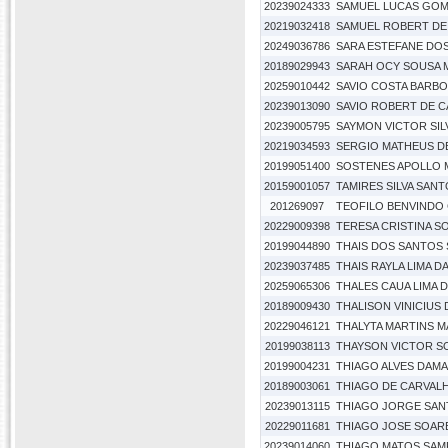
20239024333
SAMUEL LUCAS GOM
20219032418
SAMUEL ROBERT DE
20249036786
SARA ESTEFANE DO
20189029943
SARAH OCY SOUSA 
20259010442
SAVIO COSTA BARB
20239013090
SAVIO ROBERT DE C
20239005795
SAYMON VICTOR SIL
20219034593
SERGIO MATHEUS D
20199051400
SOSTENES APOLLO 
20159001057
TAMIRES SILVA SAN
201269097
TEOFILO BENVINDO
20229009398
TERESA CRISTINA S
20199044890
THAIS DOS SANTOS 
20239037485
THAIS RAYLA LIMA DA
20259065306
THALES CAUA LIMA D
20189009430
THALISON VINICIUS 
20229046121
THALYTA MARTINS 
20199038113
THAYSON VICTOR S
20199004231
THIAGO ALVES DAM
20189003061
THIAGO DE CARVAL
20239013115
THIAGO JORGE SAN
20229011681
THIAGO JOSE SOAR
20239014060
THIAGO MATOS SAM