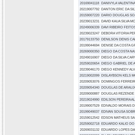
20169041118
DANIVYLA VALENTIN
20219007792
DANTON ERIC DA SI
20159007220
DARIO DOUGLAS SOA
20239013231
DAVID KAUA SILVA M
20249006339
DAVI RIBEIRO FEITO
20239023247
DEBORA VITORIA PE
20179133750
DENILSON DENIS CA
20199044694
DENISE DA COSTA G
20269000350
DIEGO DA COSTA N
20249016907
DIEGO DA SILVA CA
20259020654
DIEGO GABRIEL DE 
20239046170
DIEGO KENNEDY AL
20219002099
DISLAYBSON KELS M
20209053076
DOMINGOS FERREIR
20209054340
DOUGLAS DE ARAUJ
20209000887
DOUGLAS REZENDE 
20219024990
EDILSON PEREIRA A
20199007529
EDIVALDO MORAIS D
20199049037
EDIVAN SOUSA SOB
20159012542
EDSON MATHEUS SA
20259002718
EDUARDO KALIO DO
20269031132
EDUARDO LOPES DA 