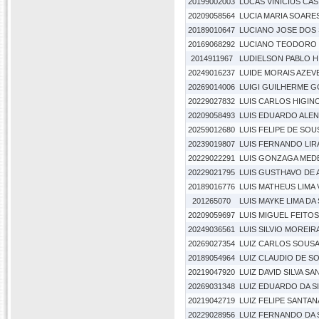
20199002003
LUCAS VINICIUS CA
20209058564
LUCIA MARIA SOARES
20189010647
LUCIANO JOSE DOS
20169068292
LUCIANO TEODORO 
2014911967
LUDIELSON PABLO H
20249016237
LUIDE MORAIS AZE
20269014006
LUIGI GUILHERME 
20229027832
LUIS CARLOS HIGIN
20209058493
LUIS EDUARDO ALE
20259012680
LUIS FELIPE DE SO
20239019807
LUIS FERNANDO LI
20229022291
LUIS GONZAGA MED
20229021795
LUIS GUSTHAVO DE 
20189016776
LUIS MATHEUS LIMA
201265070
LUIS MAYKE LIMA DA 
20209059697
LUIS MIGUEL FEITO
20249036561
LUIS SILVIO MOREIR
20269027354
LUIZ CARLOS SOUS
20189054964
LUIZ CLAUDIO DE S
20219047920
LUIZ DAVID SILVA S
20269031348
LUIZ EDUARDO DA S
20219042719
LUIZ FELIPE SANTA
20229028956
LUIZ FERNANDO DA 