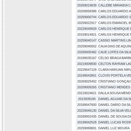
20269019639
CALLEBE MIRANDA 
20209058386
CARLOS EDUARDO A
20269000744
CARLOS EDUARDO S
20259022917
CARLOS EMANOEL B
20229049929
CARLOS HENRIQUE D
20159014921
CARLOS HENRIQUE M
20259040147
CASSIO MARTINS LI
20259040002
CAUA DIAS DE AQUIN
20269005482
CAUE LOPES DA SILV
20199035167
CELSO BRAGA BARBO
20219009830
CELTON RAYRAM LA
20229047129
CLARA HARIJAN NI
20199043801
CLOVIS PORTELA V
20269025402
CRISTIANO GONÇAL
20209009265
CRISTIANO MENDES
20219024621
DALILA SOUSA MEND
2013939195
DANIEL AGUIAR DA S
20189047600
DANIEL DARIO DA SIL
20229046130
DANIEL DA SILVA VE
20269002435
DANIEL DE SOUSA D
20199042528
DANIEL LUCAS ROD
20259069691
DANIEL LUZ MOURA