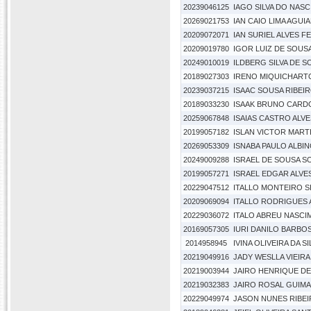
20239046125
IAGO SILVA DO NAS
20269021753
IAN CAIO LIMA AGUI
20209072071
IAN SURIEL ALVES F
20209019780
IGOR LUIZ DE SOUS
20249010019
ILDBERG SILVA DE 
20189027303
IRENO MIQUICHARTO
20239037215
ISAAC SOUSA RIBEIR
20189033230
ISAAK BRUNO CARD
20259067848
ISAIAS CASTRO ALVE
20199057182
ISLAN VICTOR MARTI
20269053309
ISNABA PAULO ALBI
20249009288
ISRAEL DE SOUSA S
20199057271
ISRAEL EDGAR ALVES
20229047512
ITALLO MONTEIRO S
20209069094
ITALLO RODRIGUES 
20229036072
ITALO ABREU NASC
20169057305
IURI DANILO BARBO
2014958945
IVINA OLIVEIRA DA S
20219049916
JADY WESLLA VIEIR
20219003944
JAIRO HENRIQUE DE 
20219032383
JAIRO ROSAL GUIM
20229049974
JASON NUNES RIBE