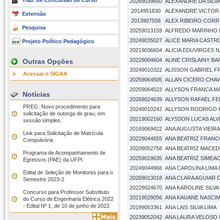
Trab. de Conclusão de Curso
20269039650
ALEXANDRE DA SILV
2014951630
ALEXANDRE VICTOR
Extensão
2013907558
ALEX RIBEIRO CORRE
Pesquisa
20259013159
ALFREDO MARINHO 
20249035027
ALICE MARIA CASTR
Projeto Político Pedagógico
20219036604
ALICIA EDUVIRGES 
20229004604
ALINE CRISLAINY BA
Outras Opções
20249010322
ALISSON GABRIEL F
Acessar o SIGAA
20259064505
ALLAN CICERO CHAV
20259064523
ALLYSON FRANCA 
Notícias
20269024639
ALLYSON RAFAEL F
PREG: Novo procedimento para
20249010242
ALLYSON RODRIGO 
solicitação de outorga de grau, em
20219002160
ALYSSON LUCAS ALV
sessão simples.
20169069422
ANA AUGUSTA VIEIR
Link para Solicitação de Matrícula
20229044655
ANA BEATRIZ FRAN
Compulsória
20209052758
ANA BEATRIZ MACED
Programa de Acompanhamento de
20259019635
ANA BEATRIZ SIMEA
Egressos (PAE) da UFPI.
20249044966
ANA CAROLINA LIMA
Edital de Seleção de Monitores para o
20269013018
ANA CLARA AGUIAR D
Semestre 2023-2
20229024670
ANA KAROLINE SILVA
Concurso para Professor Substituto
20219029056
ANA KAUANE NASCI
do Curso de Engenharia Elétrica 2022
- Edital Nº 1, de 10 de junho de 2022
20199053361
ANA LAIS SILVA LIMA
20239052042
ANA LAURA VELOSO D