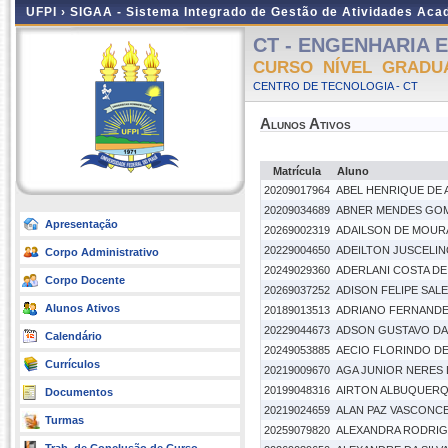
UFPI ›
SIGAA - Sistema Integrado de Gestão de Atividades Ac
CT - ENGENHARIA EL
CURSO NÍVEL GRADU
CENTRO DE TECNOLOGIA - CT
Alunos Ativos
Matrícula
Aluno
20209017964
ABEL HENRIQUE DE 
20209034689
ABNER MENDES GO
Apresentação
20269002319
ADAILSON DE MOUR
20229004650
ADEILTON JUSCELINO
Corpo Administrativo
20249029360
ADERLANI COSTA DE
Corpo Docente
20269037252
ADISON FELIPE SALE
Alunos Ativos
20189013513
ADRIANO FERNANDE
20229044673
ADSON GUSTAVO DA 
Calendário
20249053885
AECIO FLORINDO D
Currículos
20219009670
AGA JUNIOR NERES
20199048316
AIRTON ALBUQUERQ
Documentos
20219024659
ALAN PAZ VASCONCE
Turmas
20259079820
ALEXANDRA RODRIG