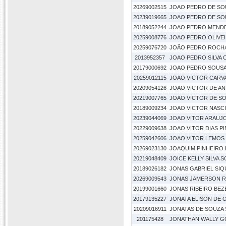
20269002515
JOAO PEDRO DE SO
20239019665
JOAO PEDRO DE SO
20189052244
JOAO PEDRO MENDE
20259008776
JOAO PEDRO OLIVEI
20259076720
JOÃO PEDRO ROCHA
2013952357
JOAO PEDRO SILVA
20179000692
JOAO PEDRO SOUSA
20259012115
JOAO VICTOR CARV
20209054126
JOAO VICTOR DE A
20219007765
JOAO VICTOR DE S
20189009234
JOAO VICTOR NASC
20239044069
JOAO VITOR ARAUJ
20229009638
JOAO VITOR DIAS PI
20259042606
JOAO VITOR LEMOS 
20269023130
JOAQUIM PINHEIRO
20219048409
JOICE KELLY SILVA 
20189026182
JONAS GABRIEL SIQ
20269009543
JONAS JAMERSON R
20199001660
JONAS RIBEIRO BE
20179135227
JONATA ELISON DE O
20209016911
JONATAS DE SOUZA 
201175428
JONATHAN WALLY G