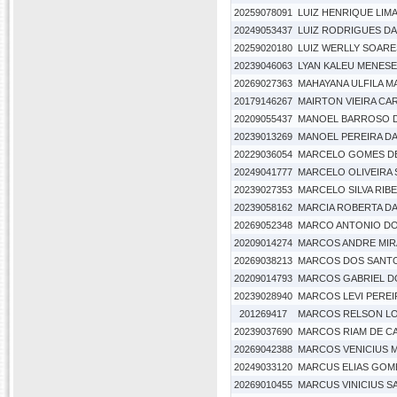
20259078091
LUIZ HENRIQUE LIM
20249053437
LUIZ RODRIGUES DA
20259020180
LUIZ WERLLY SOAR
20239046063
LYAN KALEU MENES
20269027363
MAHAYANA ULFILA M
20179146267
MAIRTON VIEIRA C
20209055437
MANOEL BARROSO D
20239013269
MANOEL PEREIRA DA
20229036054
MARCELO GOMES D
20249041777
MARCELO OLIVEIRA 
20239027353
MARCELO SILVA RIB
20239058162
MARCIA ROBERTA DA
20269052348
MARCO ANTONIO D
20209014274
MARCOS ANDRE MIR
20269038213
MARCOS DOS SANTO
20209014793
MARCOS GABRIEL D
20239028940
MARCOS LEVI PERE
201269417
MARCOS RELSON L
20239037690
MARCOS RIAM DE C
20269042388
MARCOS VENICIUS M
20249033120
MARCUS ELIAS GOM
20269010455
MARCUS VINICIUS 