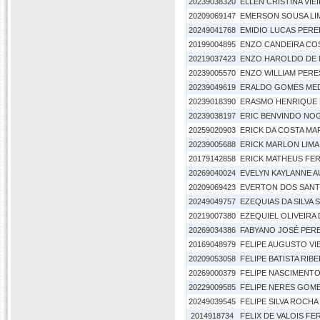
20239038320
ELLEN CRISTINA VIE
20209069147
EMERSON SOUSA LI
20249041768
EMIDIO LUCAS PEREI
20199004895
ENZO CANDEIRA COS
20219037423
ENZO HAROLDO DE
20239005570
ENZO WILLIAM PER
20239049619
ERALDO GOMES MED
20239018390
ERASMO HENRIQUE N
20239038197
ERIC BENVINDO NO
20259020903
ERICK DA COSTA M
20239005688
ERICK MARLON LIM
20179142858
ERICK MATHEUS FER
20269040024
EVELYN KAYLANNE A
20209069423
EVERTON DOS SAN
20249049757
EZEQUIAS DA SILVA
20219007380
EZEQUIEL OLIVEIRA 
20269034386
FABYANO JOSÉ PEREI
20169048979
FELIPE AUGUSTO VI
20209053058
FELIPE BATISTA RIB
20269000379
FELIPE NASCIMENTO
20229009585
FELIPE NERES GOME
20249039545
FELIPE SILVA ROCHA
2014918734
FELIX DE VALOIS F