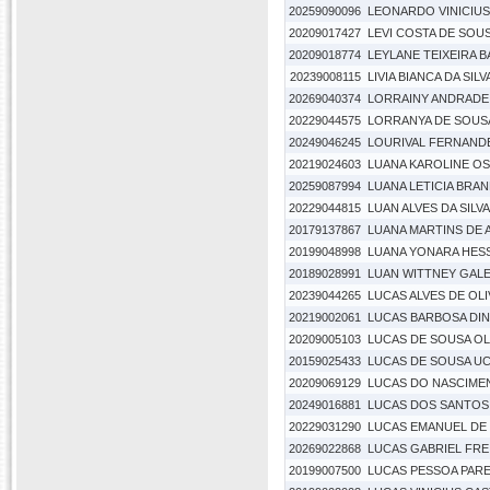
20259090096
LEONARDO VINICIU
20209017427
LEVI COSTA DE SOU
20209018774
LEYLANE TEIXEIRA 
20239008115
LIVIA BIANCA DA SIL
20269040374
LORRAINY ANDRADE
20229044575
LORRANYA DE SOUS
20249046245
LOURIVAL FERNAND
20219024603
LUANA KAROLINE OS
20259087994
LUANA LETICIA BRA
20229044815
LUAN ALVES DA SILVA
20179137867
LUANA MARTINS DE
20199048998
LUANA YONARA HESS
20189028991
LUAN WITTNEY GALE
20239044265
LUCAS ALVES DE OLI
20219002061
LUCAS BARBOSA DIN
20209005103
LUCAS DE SOUSA OLI
20159025433
LUCAS DE SOUSA U
20209069129
LUCAS DO NASCIME
20249016881
LUCAS DOS SANTOS
20229031290
LUCAS EMANUEL DE
20269022868
LUCAS GABRIEL FRE
20199007500
LUCAS PESSOA PAR