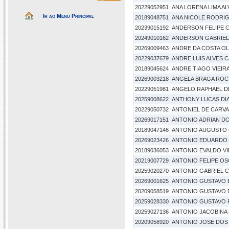
20229052951
ANA LORENA LIMA AL
Ir ao Menu Principal
20189048751
ANA NICOLE RODRIG
20239015192
ANDERSON FELIPE 
20249010162
ANDERSON GABRIEL
20269009463
ANDRE DA COSTA OL
20229037679
ANDRE LUIS ALVES 
20189045624
ANDRE TIAGO VIEIRA
20269003218
ANGELA BRAGA ROC
20229051981
ANGELO RAPHAEL DE
20259008622
ANTHONY LUCAS DI
20229050732
ANTONIEL DE CARVA
20269017151
ANTONIO ADRIAN D
20189047146
ANTONIO AUGUSTO
20269023426
ANTONIO EDUARDO 
20189036053
ANTONIO EVALDO VI
20219007729
ANTONIO FELIPE O
20259020270
ANTONIO GABRIEL 
20269001625
ANTONIO GUSTAVO 
20209058519
ANTONIO GUSTAVO D
20259028330
ANTONIO GUSTAVO 
20259027136
ANTONIO JACOBINA E
20209058920
ANTONIO JOSE DOS