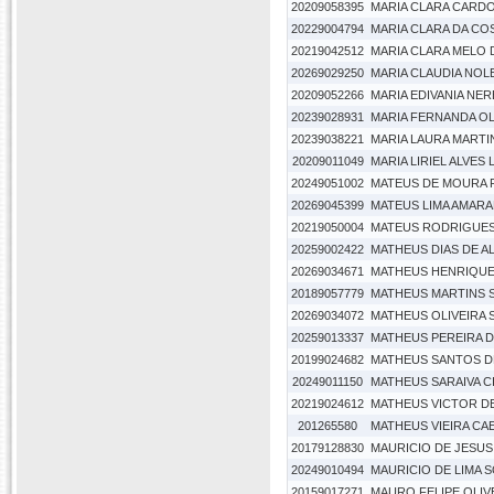
20209058395
MARIA CLARA CARD
20229004794
MARIA CLARA DA CO
20219042512
MARIA CLARA MELO 
20269029250
MARIA CLAUDIA NO
20209052266
MARIA EDIVANIA NE
20239028931
MARIA FERNANDA OL
20239038221
MARIA LAURA MART
20209011049
MARIA LIRIEL ALVES
20249051002
MATEUS DE MOURA 
20269045399
MATEUS LIMA AMARA
20219050004
MATEUS RODRIGUES
20259002422
MATHEUS DIAS DE AL
20269034671
MATHEUS HENRIQUE
20189057779
MATHEUS MARTINS 
20269034072
MATHEUS OLIVEIRA
20259013337
MATHEUS PEREIRA 
20199024682
MATHEUS SANTOS D
20249011150
MATHEUS SARAIVA C
20219024612
MATHEUS VICTOR DE
201265580
MATHEUS VIEIRA CA
20179128830
MAURICIO DE JESU
20249010494
MAURICIO DE LIMA 
20159017271
MAURO FELIPE OLIV