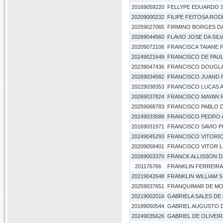
20169059220
FELLYPE EDUARDO S
20209000232
FILIPE FEITOSA RO
20259027065
FIRMINO BORGES DA
20269044560
FLAVIO JOSE DA SIL
20209072106
FRANCISCA TAIANE
20249021649
FRANCISCO DE PAULA
20239047436
FRANCISCO DOUGLA
20269034582
FRANCISCO JUAND F
20229038353
FRANCISCO LUCAS 
20269037824
FRANCISCO MAYAN 
20259068783
FRANCISCO PABLO D
20249033588
FRANCISCO PEDRO 
20169031971
FRANCISCO SAVIO 
20249045293
FRANCISCO VITORIO 
20209058401
FRANCISCO VITOR L
20269003370
FRANCK ALLISSON D
201176766
FRANKLIN FERREIR
20219042648
FRANKLIN WILLIAM S
20259037651
FRANQUIMAR DE MO
20219002016
GABRIELA SALES DE 
20189050544
GABRIEL AUGUSTO 
20249035626
GABRIEL DE OLIVEI