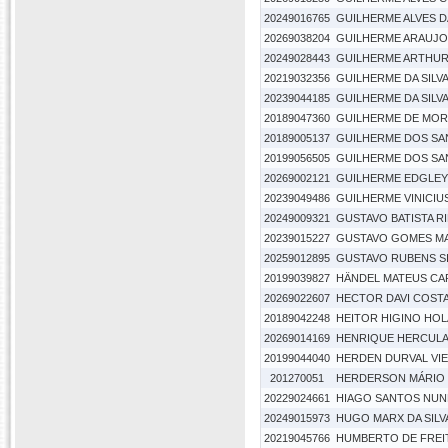
20249016765
GUILHERME ALVES D
20269038204
GUILHERME ARAUJO
20249028443
GUILHERME ARTHUR
20219032356
GUILHERME DA SILV
20239044185
GUILHERME DA SILV
20189047360
GUILHERME DE MOR
20189005137
GUILHERME DOS SA
20199056505
GUILHERME DOS SAN
20269002121
GUILHERME EDGLE
20239049486
GUILHERME VINICIUS
20249009321
GUSTAVO BATISTA R
20239015227
GUSTAVO GOMES M
20259012895
GUSTAVO RUBENS SI
20199039827
HÄNDEL MATEUS C
20269022607
HECTOR DAVI COST
20189042248
HEITOR HIGINO HO
20269014169
HENRIQUE HERCUL
20199044040
HERDEN DURVAL VIE
201270051
HERDERSON MÁRIO 
20229024661
HIAGO SANTOS NUN
20249015973
HUGO MARX DA SILV
20219045766
HUMBERTO DE FREI