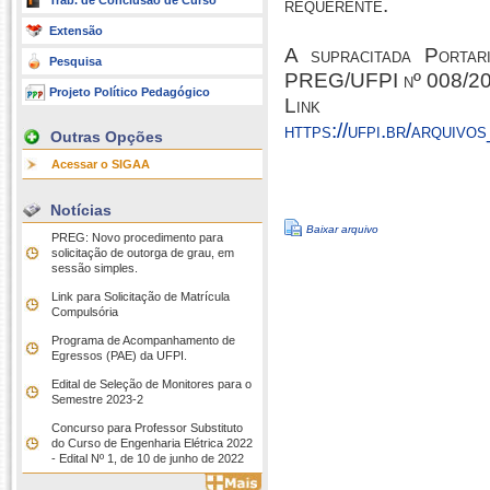
Trab. de Conclusão de Curso
requerente.
Extensão
A supracitada Portar
Pesquisa
PREG/UFPI nº 008/202
Projeto Político Pedagógico
Link
https://ufpi.br/arq
Outras Opções
Acessar o SIGAA
Notícias
Baixar arquivo
PREG: Novo procedimento para
solicitação de outorga de grau, em
sessão simples.
Link para Solicitação de Matrícula
Compulsória
Programa de Acompanhamento de
Egressos (PAE) da UFPI.
Edital de Seleção de Monitores para o
Semestre 2023-2
Concurso para Professor Substituto
do Curso de Engenharia Elétrica 2022
- Edital Nº 1, de 10 de junho de 2022