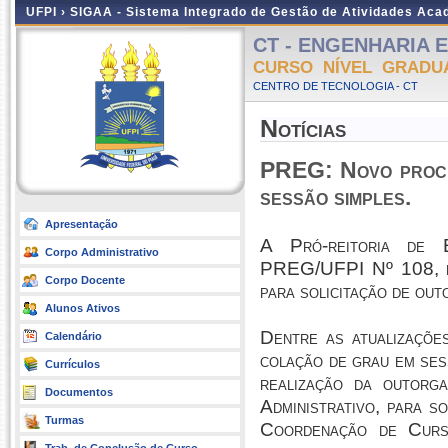
UFPI ›
SIGAA - Sistema Integrado de Gestão de Atividades Ac
CT - ENGENHARIA EL
CURSO NÍVEL GRADU
CENTRO DE TECNOLOGIA - CT
Notícias
PREG: Novo proced
sessão simples.
Apresentação
A Pró-reitoria de 
Corpo Administrativo
PREG/UFPI Nº 108, de
Corpo Docente
para solicitação de out
Alunos Ativos
Dentre as atualizações
Calendário
colação de grau em ses
Currículos
realização da outorg
Documentos
Administrativo, para so
Turmas
Coordenação de Curso