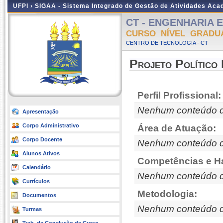
UFPI ›
SIGAA - Sistema Integrado de Gestão de Atividades Ac
CT - ENGENHARIA EL
CURSO NÍVEL GRADU
CENTRO DE TECNOLOGIA - CT
Projeto Político
Perfil Profissional:
Nenhum conteúdo d
Apresentação
Corpo Administrativo
Área de Atuação:
Corpo Docente
Nenhum conteúdo d
Alunos Ativos
Competências e Ha
Calendário
Nenhum conteúdo d
Currículos
Metodologia:
Documentos
Nenhum conteúdo d
Turmas