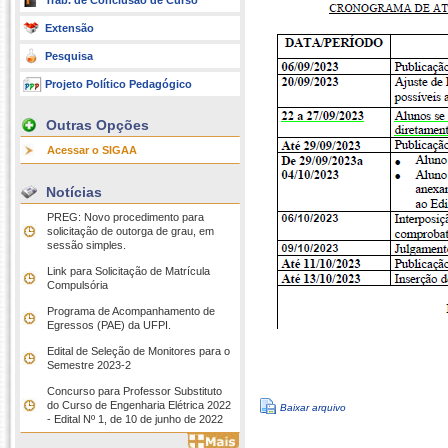
Trab. de Conclusão de Curso
Extensão
Pesquisa
Projeto Político Pedagógico
Outras Opções
Acessar o SIGAA
Notícias
PREG: Novo procedimento para
solicitação de outorga de grau, em
sessão simples.
Link para Solicitação de Matrícula
Compulsória
Programa de Acompanhamento de
Egressos (PAE) da UFPI.
Edital de Seleção de Monitores para o
Semestre 2023-2
Concurso para Professor Substituto
do Curso de Engenharia Elétrica 2022
Baixar arquivo
- Edital Nº 1, de 10 de junho de 2022