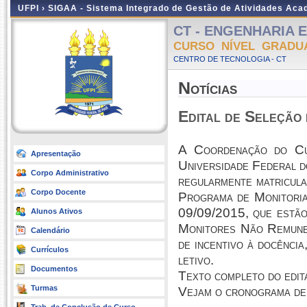
UFPI ›
SIGAA - Sistema Integrado de Gestão de Atividades Ac
CT - ENGENHARIA EL
CURSO NÍVEL GRADU
CENTRO DE TECNOLOGIA - CT
Notícias
Edital de Seleção
A Coordenação do Cu
Apresentação
Universidade Federal do
Corpo Administrativo
regularmente matricula
Corpo Docente
Programa de Monitori
09/09/2015, que estão
Alunos Ativos
Monitores Não Remuner
Calendário
de incentivo à docência
Currículos
letivo.
Documentos
Texto completo do edit
Turmas
Vejam o cronograma de 