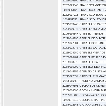
20259016900
FRANCISCA GABRIEL
20259029640
FRANCISCA VANESS
20189051120
FRANCISCO DAS CH
20209017015
FRANCISCO EDUARD
2014952745
FRANCISCO LEONAR
20249053240
GABRIELA DE CAST
20229000543
GABRIELA MOTA VIT
20179136547
GABRIELA PEDROSA
20229048190
GABRIEL DE OLIVEIR
20239047801
GABRIEL DOS SANT
20229022273
GABRIELE CARVALHO
20269028280
GABRIELE VIEIRA DE
20239026481
GABRIEL FELIPE SILV
20199038276
GABRIELLE BARROS
20249035090
GABRIELLY DE ARAU
20249045758
GABRIELY CRISTINA
20249022092
GABRYELLE SILVA A
2013937243
GARDENIA MARIA R 
20239049501
GECIANE DE OLIVEI
20259018398
GEOVANA MARIA DUT
20269001483
GEOVANNA PAZ DOS
20209072115
GERCIANE MARTINS
20249022145
GIOVANA LOPES CA