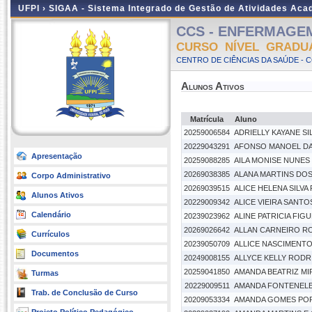
UFPI ›
SIGAA - Sistema Integrado de Gestão de Atividades Ac
CCS - ENFERMAGEM -
CURSO NÍVEL GRADU
CENTRO DE CIÊNCIAS DA SAÚDE - 
Alunos Ativos
Matrícula
Aluno
20259006584
ADRIELLY KAYANE SI
20229043291
AFONSO MANOEL DA 
Apresentação
20259088285
AILA MONISE NUNES
20269038385
ALANA MARTINS DO
Corpo Administrativo
20269039515
ALICE HELENA SILVA
Alunos Ativos
20229009342
ALICE VIEIRA SANTO
Calendário
20239023962
ALINE PATRICIA FIG
20269026642
ALLAN CARNEIRO R
Currículos
20239050709
ALLICE NASCIMENTO
Documentos
20249008155
ALLYCE KELLY ROD
20259041850
AMANDA BEATRIZ M
Turmas
20229009511
AMANDA FONTENEL
Trab. de Conclusão de Curso
20209053334
AMANDA GOMES POR