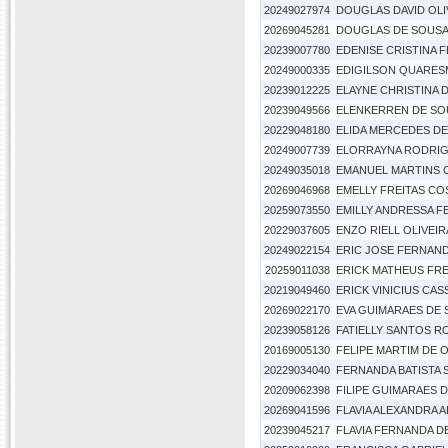
20249027974
DOUGLAS DAVID OLI
20269045281
DOUGLAS DE SOUSA
20239007780
EDENISE CRISTINA 
20249000335
EDIGILSON QUARES
20239012225
ELAYNE CHRISTINA 
20239049566
ELENKERREN DE SO
20229048180
ELIDA MERCEDES D
20249007739
ELORRAYNA RODRIG
20249035018
EMANUEL MARTINS 
20269046968
EMELLY FREITAS CO
20259073550
EMILLY ANDRESSA F
20229037605
ENZO RIELL OLIVEI
20249022154
ERIC JOSE FERNAN
20259011038
ERICK MATHEUS FRE
20219049460
ERICK VINICIUS CAS
20269022170
EVA GUIMARAES DE
20239058126
FATIELLY SANTOS R
20169005130
FELIPE MARTIM DE 
20229034040
FERNANDA BATISTA
20209062398
FILIPE GUIMARAES 
20269041596
FLAVIA ALEXANDRA 
20239045217
FLAVIA FERNANDA D