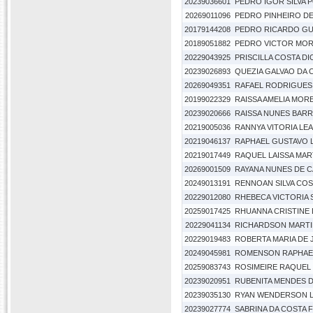
20239036601
PEDRO IGOR SILVA 
20269011096
PEDRO PINHEIRO D
20179144208
PEDRO RICARDO GU
20189051882
PEDRO VICTOR MOR
20229043925
PRISCILLA COSTA D
20239026893
QUEZIA GALVAO DA 
20269049351
RAFAEL RODRIGUE
20199022329
RAISSA AMELIA MO
20239020666
RAISSA NUNES BAR
20219005036
RANNYA VITORIA LEA
20219046137
RAPHAEL GUSTAVO L
20219017449
RAQUEL LAISSA MAR
20269001509
RAYANA NUNES DE 
20249013191
RENNOAN SILVA COS
20229012080
RHEBECA VICTORIA 
20259017425
RHUANNA CRISTINE 
20229041134
RICHARDSON MARTI
20229019483
ROBERTA MARIA DE 
20249045981
ROMENSON RAPHAEL
20259083743
ROSIMEIRE RAQUEL
20239020951
RUBENITA MENDES 
20239035130
RYAN WENDERSON L
20239027774
SABRINA DA COSTA