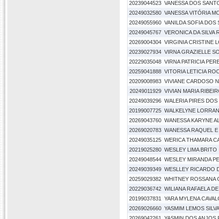
20239044523
VANESSA DOS SANT
20249032580
VANESSA VITÓRIA 
20249055960
VANILDA SOFIA DO
20249045767
VERONICA DA SILVA
20269004304
VIRGINIA CRISTINE 
20239027934
VIRNA GRAZIELLE S
20229035048
VIRNA PATRICIA PER
20259041888
VITORIA LETICIA R
20209008983
VIVIANE CARDOSO 
20249011929
VIVIAN MARIA RIBE
20249039296
WALERIA PIRES DOS
20199007725
WALKELYNE LORRAN
20269043760
WANESSA KARYNE AL
20269020783
WANESSA RAQUEL E 
20249035125
WERICA THAMARA C
20219025280
WESLEY LIMA BRITO
20249048544
WESLEY MIRANDA PE
20249039349
WESLLEY RICARDO 
20259029382
WHITNEY ROSSANA 
20229036742
WILIANA RAFAELA D
20199037831
YARA MYLENA CAVAL
20269026660
YASMIM LEMOS SILV
20269042261
YASMIN DOS ANJOS