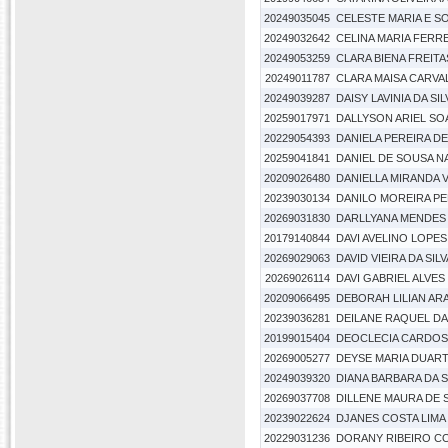
20249035045
CELESTE MARIA E SO
20249032642
CELINA MARIA FERR
20249053259
CLARA BIENA FREIT
20249011787
CLARA MAISA CARVAL
20249039287
DAISY LAVINIA DA SI
20259017971
DALLYSON ARIEL SO
20229054393
DANIELA PEREIRA D
20259041841
DANIEL DE SOUSA 
20209026480
DANIELLA MIRANDA 
20239030134
DANILO MOREIRA P
20269031830
DARLLYANA MENDES 
20179140844
DAVI AVELINO LOPES
20269029063
DAVID VIEIRA DA SIL
20269026114
DAVI GABRIEL ALVES 
20209066495
DEBORAH LILIAN AR
20239036281
DEILANE RAQUEL DA
20199015404
DEOCLECIA CARDOS
20269005277
DEYSE MARIA DUARTE
20249039320
DIANA BARBARA DA S
20269037708
DILLENE MAURA DE
20239022624
DJANES COSTA LIMA
20229031236
DORANY RIBEIRO C