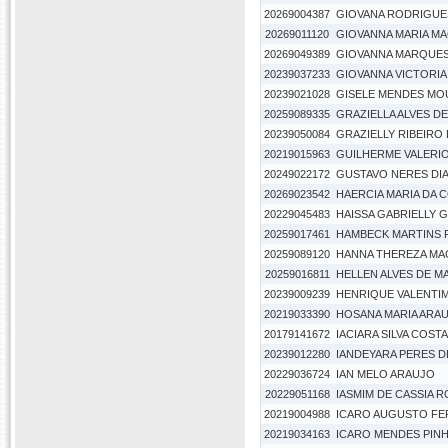
20269004387
GIOVANA RODRIGUE
20269011120
GIOVANNA MARIA MA
20269049389
GIOVANNA MARQUES
20239037233
GIOVANNA VICTORIA
20239021028
GISELE MENDES MO
20259089335
GRAZIELLA ALVES D
20239050084
GRAZIELLY RIBEIRO 
20219015963
GUILHERME VALERI
20249022172
GUSTAVO NERES DI
20269023542
HAERCIA MARIA DA 
20229045483
HAISSA GABRIELLY G
20259017461
HAMBECK MARTINS P
20259089120
HANNA THEREZA MA
20259016811
HELLEN ALVES DE 
20239009239
HENRIQUE VALENTI
20219033390
HOSANA MARIA ARA
20179141672
IACIARA SILVA COSTA
20239012280
IANDEYARA PERES D
20229036724
IAN MELO ARAUJO
20229051168
IASMIM DE CASSIA 
20219004988
ICARO AUGUSTO FE
20219034163
ICARO MENDES PIN