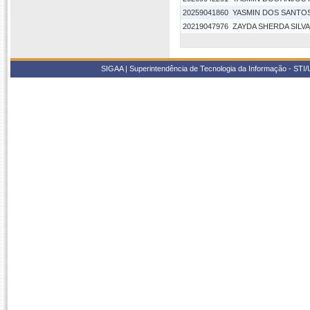
20259041860
YASMIN DOS SANTO
20219047976
ZAYDA SHERDA SILV
SIGAA | Superintendência de Tecnologia da Informação - STI/UF