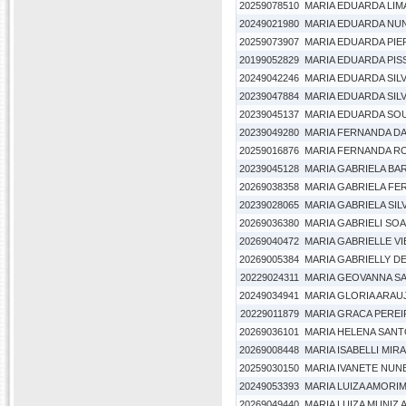
20259078510
MARIA EDUARDA LIMA
20249021980
MARIA EDUARDA NUN
20259073907
MARIA EDUARDA PIE
20199052829
MARIA EDUARDA PIS
20249042246
MARIA EDUARDA SIL
20239047884
MARIA EDUARDA SIL
20239045137
MARIA EDUARDA SO
20239049280
MARIA FERNANDA DA
20259016876
MARIA FERNANDA R
20239045128
MARIA GABRIELA BA
20269038358
MARIA GABRIELA FE
20239028065
MARIA GABRIELA SI
20269036380
MARIA GABRIELI SOA
20269040472
MARIA GABRIELLE VI
20269005384
MARIA GABRIELLY DE
20229024311
MARIA GEOVANNA S
20249034941
MARIA GLORIA ARAU
20229011879
MARIA GRACA PEREI
20269036101
MARIA HELENA SAN
20269008448
MARIA ISABELLI MI
20259030150
MARIA IVANETE NUN
20249053393
MARIA LUIZA AMORI
20269049440
MARIA LUIZA MUNIZ 