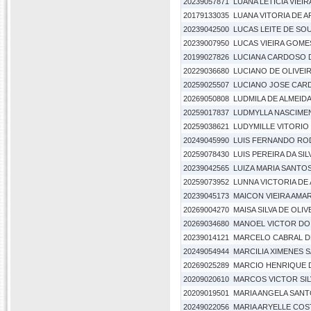
20239057871
LUANA LETICIA VIEIR
20179133035
LUANA VITORIA DE A
20239042500
LUCAS LEITE DE SO
20239007950
LUCAS VIEIRA GOME
20199027826
LUCIANA CARDOSO 
20229036680
LUCIANO DE OLIVEIR
20259025507
LUCIANO JOSE CAR
20269050808
LUDMILA DE ALMEID
20259017837
LUDMYLLA NASCIME
20259038621
LUDYMILLE VITORIO
20249045990
LUIS FERNANDO ROD
20259078430
LUIS PEREIRA DA SI
20239042565
LUIZA MARIA SANT
20259073952
LUNNA VICTORIA DE
20239045173
MAICON VIEIRA AMA
20269004270
MAISA SILVA DE OLIV
20269034680
MANOEL VICTOR DO 
20239014121
MARCELO CABRAL DE
20249054944
MARCILIA XIMENES 
20269025289
MARCIO HENRIQUE D
20209020610
MARCOS VICTOR SIL
20209019501
MARIA ANGELA SANT
20249022056
MARIA ARYELLE COST