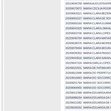
20219036758
MARIA AUGUSTA AYR
20259073872
MARIA CECILIA ROD
20259003321
MARIA CLARA BEZER
20269001527
MARIA CLARA DE SO
20259000160
MARIA CLARA GUIM
20269041925
MARIA CLARA LIMA A
20259003706
MARIA CLARA LOPES
20229046794
MARIA CLARA MATIAS
20269038376
MARIA CLARA MOREI
20259078494
MARIA CLARA MOURA
20249039302
MARIA CLARA PASS
20229043916
MARIA CLARA SARAIV
20229047316
MARIA DARLA LOPES 
20249022931
MARIA DE FATIMA M
20269021898
MARIA DO PERPETU
20219010063
MARIA DO SOCORRO
20269031769
MARIA DO SOCORRO
20209064955
MARIA DO SOCORRO
20239012388
MARIA EDUARDA AR
20259088294
MARIA EDUARDA DA 
20239021082
MARIA EDUARDA DE
20239039292
MARIA EDUARDA DE O