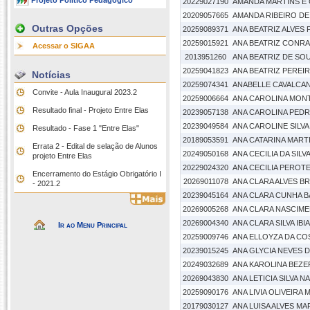
Projeto Político Pedagógico
20229027190
AMANDA MARTINS E 
20209057665
AMANDA RIBEIRO DE
Outras Opções
20259089371
ANA BEATRIZ ALVES 
20259015921
ANA BEATRIZ CONRA
Acessar o SIGAA
2013951260
ANA BEATRIZ DE SO
20259041823
ANA BEATRIZ PEREI
Notícias
20259074341
ANABELLE CAVALCA
Convite - Aula Inaugural 2023.2
20259006664
ANA CAROLINA MON
Resultado final - Projeto Entre Elas
20239057138
ANA CAROLINA PED
20239049584
ANA CAROLINE SILV
Resultado - Fase 1 "Entre Elas"
20189053591
ANA CATARINA MAR
Errata 2 - Edital de selação de Alunos
20249050168
ANA CECILIA DA SILV
projeto Entre Elas
20229024320
ANA CECILIA PERO
Encerramento do Estágio Obrigatório I
20269011078
ANA CLARA ALVES B
- 2021.2
20239045164
ANA CLARA CUNHA 
20269005268
ANA CLARA NASCIM
20269004340
ANA CLARA SILVA IBI
Ir ao Menu Principal
20259009746
ANA ELLOYZA DA CO
20239015245
ANA GLYCIA NEVES D
20249032689
ANA KAROLINA BEZE
20269043830
ANA LETICIA SILVA 
20259090176
ANA LIVIA OLIVEIRA
20179030127
ANA LUISA ALVES M