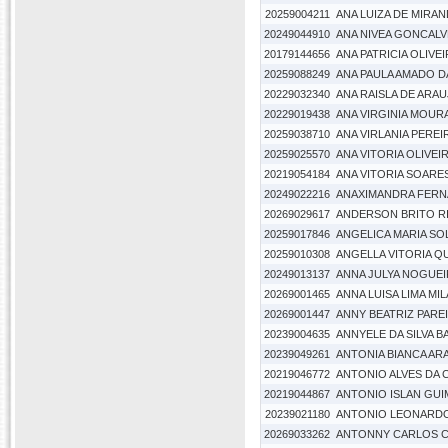
20259004211
ANA LUIZA DE MIRA
20249044910
ANA NIVEA GONCALV
20179144656
ANA PATRICIA OLIV
20259088249
ANA PAULA AMADO DA
20229032340
ANA RAISLA DE ARA
20229019438
ANA VIRGINIA MOURA
20259038710
ANA VIRLANIA PEREI
20259025570
ANA VITORIA OLIVEI
20219054184
ANA VITORIA SOARE
20249022216
ANAXIMANDRA FERN
20269029617
ANDERSON BRITO R
20259017846
ANGELICA MARIA S
20259010308
ANGELLA VITORIA Q
20249013137
ANNA JULYA NOGUEI
20269001465
ANNA LUISA LIMA M
20269001447
ANNY BEATRIZ PARE
20239004635
ANNYELE DA SILVA 
20239049261
ANTONIA BIANCA AR
20219046772
ANTONIO ALVES DA 
20219044867
ANTONIO ISLAN GU
20239021180
ANTONIO LEONARDO
20269033262
ANTONNY CARLOS C