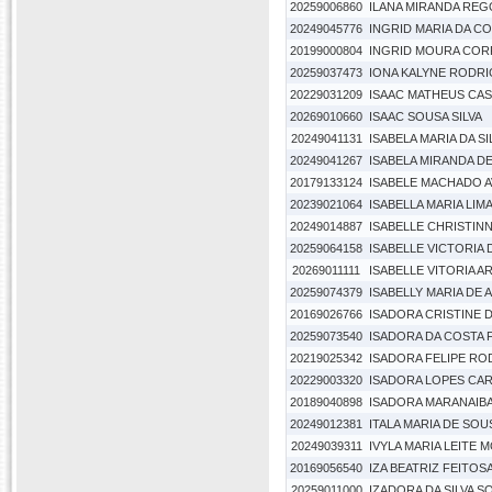
20259006860
ILANA MIRANDA REG
20249045776
INGRID MARIA DA C
20199000804
INGRID MOURA COR
20259037473
IONA KALYNE RODR
20229031209
ISAAC MATHEUS CA
20269010660
ISAAC SOUSA SILVA
20249041131
ISABELA MARIA DA S
20249041267
ISABELA MIRANDA D
20179133124
ISABELE MACHADO A
20239021064
ISABELLA MARIA LIM
20249014887
ISABELLE CHRISTIN
20259064158
ISABELLE VICTORIA
20269011111
ISABELLE VITORIA A
20259074379
ISABELLY MARIA DE 
20169026766
ISADORA CRISTINE D
20259073540
ISADORA DA COSTA 
20219025342
ISADORA FELIPE RO
20229003320
ISADORA LOPES CA
20189040898
ISADORA MARANAIB
20249012381
ITALA MARIA DE SOU
20249039311
IVYLA MARIA LEITE 
20169056540
IZA BEATRIZ FEITOS
20259011000
IZADORA DA SILVA S