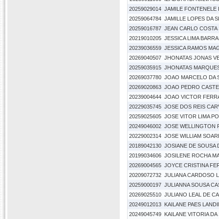
20259029014
JAMILE FONTENELE 
20259064784
JAMILLE LOPES DA S
20259016787
JEAN CARLO COSTA
20219010205
JESSICA LIMA BARR
20239036559
JESSICA RAMOS MA
20269040507
JHONATAS JONAS V
20259035915
JHONATAS MARQUES
20269037780
JOAO MARCELO DA 
20269020863
JOAO PEDRO CAST
20239004644
JOAO VICTOR FERRA
20229035745
JOSE DOS REIS CAR
20259025605
JOSE VITOR LIMA P
20249046002
JOSE WELLINGTON 
20229002314
JOSE WILLIAM SOA
20189042130
JOSIANE DE SOUSA D
20199034606
JOSILENE ROCHA M
20269004565
JOYCE CRISTINA FE
20209072732
JULIANA CARDOSO 
20259000197
JULIANNA SOUSA C
20269025510
JULIANO LEAL DE C
20249012013
KAILANE PAES LAND
20249045749
KAILANE VITORIA DA