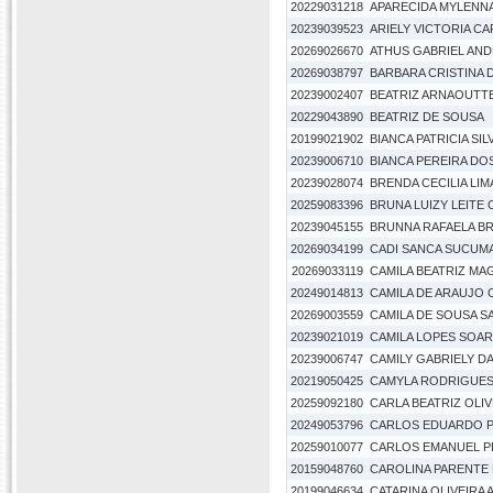
20229031218
APARECIDA MYLENNA
20239039523
ARIELY VICTORIA C
20269026670
ATHUS GABRIEL AND
20269038797
BARBARA CRISTINA DA
20239002407
BEATRIZ ARNAOUTT
20229043890
BEATRIZ DE SOUSA
20199021902
BIANCA PATRICIA SIL
20239006710
BIANCA PEREIRA DO
20239028074
BRENDA CECILIA LI
20259083396
BRUNA LUIZY LEITE
20239045155
BRUNNA RAFAELA BR
20269034199
CADI SANCA SUCUM
20269033119
CAMILA BEATRIZ MA
20249014813
CAMILA DE ARAUJO
20269003559
CAMILA DE SOUSA 
20239021019
CAMILA LOPES SOA
20239006747
CAMILY GABRIELY D
20219050425
CAMYLA RODRIGUES 
20259092180
CARLA BEATRIZ OLI
20249053796
CARLOS EDUARDO P
20259010077
CARLOS EMANUEL P
20159048760
CAROLINA PARENTE
20199046634
CATARINA OLIVEIRA