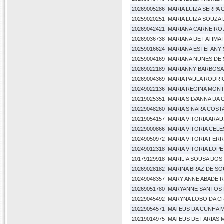
20269005286
MARIA LUIZA SERPA
20259020251
MARIA LUIZA SOUZA 
20269042421
MARIANA CARNEIRO 
20269036738
MARIANA DE FATIMA
20259016624
MARIANA ESTEFANY
20259004169
MARIANA NUNES DE 
20269022189
MARIANNY BARBOSA
20269004369
MARIA PAULA RODR
20249022136
MARIA REGINA MONT
20219025351
MARIA SILVANNA DA
20229048260
MARIA SINARA COST
20219054157
MARIA VITORIA ARA
20229000866
MARIA VITORIA CEL
20249050972
MARIA VITORIA FER
20249012318
MARIA VITORIA LOP
20179129918
MARILIA SOUSA DOS
20269028182
MARINA BRAZ DE S
20249048357
MARY ANNE ABADE 
20269051780
MARYANNE SANTOS
20229045492
MARYNA LOBO DA C
20229054571
MATEUS DA CUNHA 
20219014975
MATEUS DE FARIAS 