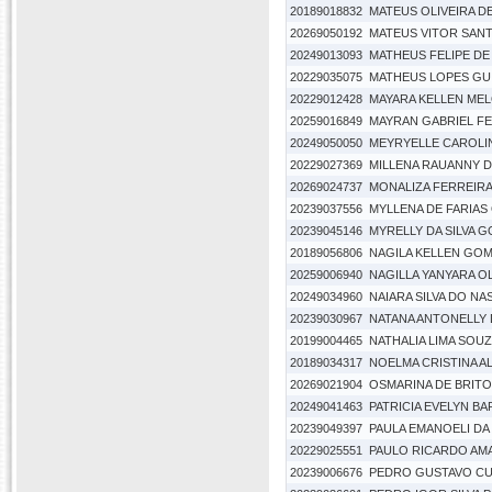
20189018832
MATEUS OLIVEIRA 
20269050192
MATEUS VITOR SAN
20249013093
MATHEUS FELIPE DE
20229035075
MATHEUS LOPES GU
20229012428
MAYARA KELLEN ME
20259016849
MAYRAN GABRIEL FE
20249050050
MEYRYELLE CAROLI
20229027369
MILLENA RAUANNY D
20269024737
MONALIZA FERREIRA
20239037556
MYLLENA DE FARIAS 
20239045146
MYRELLY DA SILVA 
20189056806
NAGILA KELLEN GO
20259006940
NAGILLA YANYARA O
20249034960
NAIARA SILVA DO N
20239030967
NATANA ANTONELLY
20199004465
NATHALIA LIMA SOU
20189034317
NOELMA CRISTINA A
20269021904
OSMARINA DE BRITO
20249041463
PATRICIA EVELYN B
20239049397
PAULA EMANOELI DA
20229025551
PAULO RICARDO AM
20239006676
PEDRO GUSTAVO CU