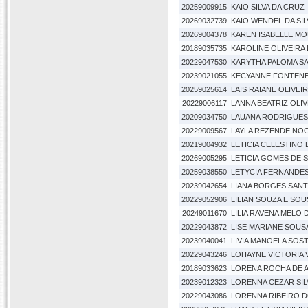
20259009915
KAIO SILVA DA CRUZ
20269032739
KAIO WENDEL DA SIL
20269004378
KAREN ISABELLE MO
20189035735
KAROLINE OLIVEIRA 
20229047530
KARYTHA PALOMA S
20239021055
KECYANNE FONTENE
20259025614
LAIS RAIANE OLIVEIR
20229006117
LANNA BEATRIZ OLIV
20209034750
LAUANA RODRIGUES
20229009567
LAYLA REZENDE NO
20219004932
LETICIA CELESTINO
20269005295
LETICIA GOMES DE 
20259038550
LETYCIA FERNANDE
20239042654
LIANA BORGES SAN
20229052906
LILIAN SOUZA E SOU
20249011670
LILIA RAVENA MELO
20229043872
LISE MARIANE SOU
20239040041
LIVIA MANOELA SOS
20229043246
LOHAYNE VICTORIA 
20189033623
LORENA ROCHA DE 
20239012323
LORENNA CEZAR SIL
20229043086
LORENNA RIBEIRO 