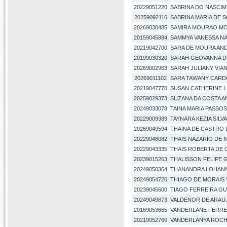
20229051220
SABRINA DO NASCI
20259092116
SABRINA MARIA DE 
20269030485
SAMIRA MOURAO M
20159045884
SAMMYA VANESSA NA
20219042700
SARA DE MOURA AN
20199030320
SARAH GEOVANNA D
20269002963
SARAH JULIANY VIAN
20269011102
SARA TAWANY CARD
20219047770
SUSAN CATHERINE L
20259029373
SUZANA DA COSTA 
20249033078
TAINA MARIA PASSOS
20229009389
TAYNARA KEZIA SILV
20269049594
THAINA DE CASTRO 
20229048082
THAIS NAZARIO DE 
20229043335
THAIS ROBERTA DE 
20239015263
THALISSON FELIPE
20249050364
THANANDRA LOHANN
20249054720
THIAGO DE MORAIS 
20239045600
TIAGO FERREIRA G
20249049873
VALDENOR DE ARAU
20169053665
VANDERLANE FERRE
20219052760
VANDERLANYA ROCH