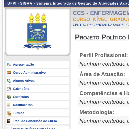
UFPI ›
SIGAA - Sistema Integrado de Gestão de Atividades Ac
CCS - ENFERMAGEM -
CURSO NÍVEL GRADU
CENTRO DE CIÊNCIAS DA SAÚDE - 
Projeto Político
Perfil Profissional:
Nenhum conteúdo d
Apresentação
Corpo Administrativo
Área de Atuação:
Alunos Ativos
Nenhum conteúdo d
Calendário
Competências e Ha
Currículos
Nenhum conteúdo d
Documentos
Metodologia:
Turmas
Nenhum conteúdo d
Trab. de Conclusão de Curso