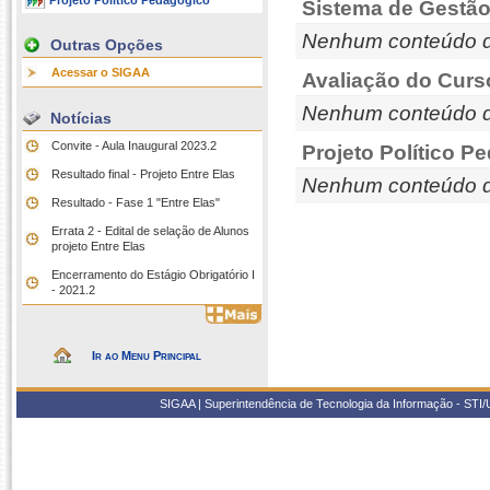
Projeto Político Pedagógico
Sistema de Gestão
Nenhum conteúdo d
Outras Opções
Acessar o SIGAA
Avaliação do Curs
Nenhum conteúdo d
Notícias
Convite - Aula Inaugural 2023.2
Projeto Político P
Resultado final - Projeto Entre Elas
Nenhum conteúdo d
Resultado - Fase 1 "Entre Elas"
Errata 2 - Edital de selação de Alunos
projeto Entre Elas
Encerramento do Estágio Obrigatório I
- 2021.2
Ir ao Menu Principal
SIGAA | Superintendência de Tecnologia da Informação - STI/UF