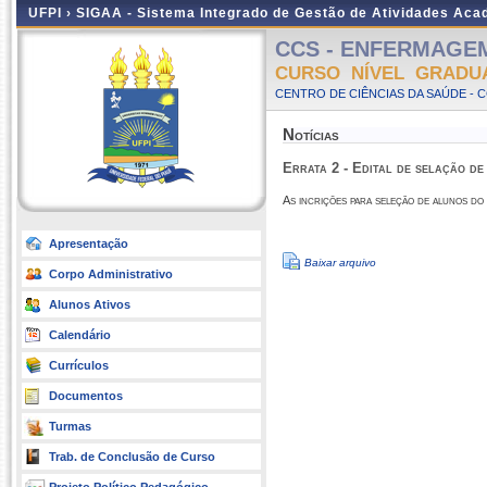
UFPI ›
SIGAA - Sistema Integrado de Gestão de Atividades Ac
CCS - ENFERMAGEM -
CURSO NÍVEL GRADU
CENTRO DE CIÊNCIAS DA SAÚDE - 
Notícias
Errata 2 - Edital de selação d
As incrições para seleção de alunos do
Apresentação
Baixar arquivo
Corpo Administrativo
Alunos Ativos
Calendário
Currículos
Documentos
Turmas
Trab. de Conclusão de Curso