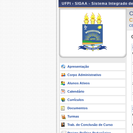
UFPI ›
SIGAA - Sistema Integrado d
C
C
CE
Apresentação
Corpo Administrativo
Alunos Ativos
Calendário
Currículos
Documentos
Turmas
Trab. de Conclusão de Curso