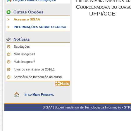
Hilda Maria Martins B
Projeto Político Pedagógico
Coordenadora do curso
Outras Opções
UFPI/CCE
Acessar o SIGAA
INFORMAÇÕES SOBRE O CURSO
Notícias
Saudações
Mais imagens!!
Mais imagens!!
fotos do seminário de 2016.1
Seminário de Introdução ao curso
Ir ao Menu Principal
SIGAA | Superintendência de Tecnologia da Informação - STI/UF