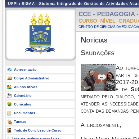
UFPI ›
SIGAA - Sistema Integrado de Gestão de Atividades Ac
CCE - PEDAGOGIA - P
CURSO NÍVEL GRADU
CENTRO DE CIENCIAS DA EDUCACAO
Notícias
Saudações
Ao tempo
Apresentação
partir d
Corpo Administrativo
2017-20
Alunos Ativos
e da
SuC
mediado pelo diálogo,
Calendário
atender as necessidad
Currículos
conta das demandas pen
Documentos
Turmas
Atenciosamente,
Trab. de Conclusão de Curso