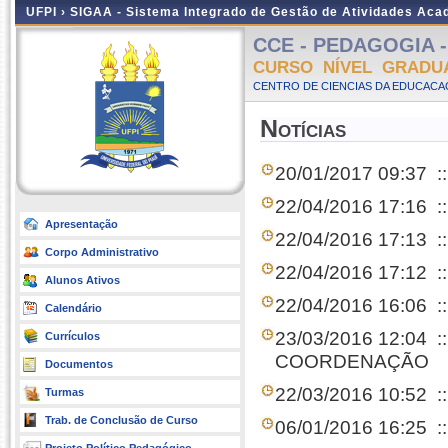
UFPI ›
SIGAA - Sistema Integrado de Gestão de Atividades Ac
CCE - PEDAGOGIA - P
CURSO NÍVEL GRADU
CENTRO DE CIENCIAS DA EDUCACAO
Notícias
20/01/2017 09:37
:
22/04/2016 17:16
::
Apresentação
22/04/2016 17:13
::
Corpo Administrativo
22/04/2016 17:12
:
Alunos Ativos
22/04/2016 16:06
:
Calendário
23/03/2016 12:04
:
Currículos
COORDENAÇÃO
Documentos
22/03/2016 10:52
:
Turmas
Trab. de Conclusão de Curso
06/01/2016 16:25
: