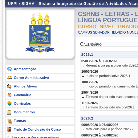
UFPI ›
SIGAA - Sistema Integrado de Gestão de Atividades Ac
CSHNB - LETRAS -
LÍNGUA PORTUGUESA 
CURSO NÍVEL GRADU
CAMPUS SENADOR HELVIDIO NUNES
Calendário
2026.1
05/03/2026 à 06/03/2026
→ Re-matrícula para o período 2026.
Apresentação
10/03/2026
→ Início do período letivo 2026.1.
Corpo Administrativo
10/03/2026
Alunos Ativos
→ Início do período trancamento de t
29/04/2026
Calendário
→ Término do período trancamento d
11/07/2026
Currículos
→ Término do período letivo 2026.1.
Documentos
2026.2
Turmas
06/08/2026 à 07/08/2026
→ Matrícula para o período 2026.2.
Trab. de Conclusão de Curso
06/08/2026 à 07/08/2026