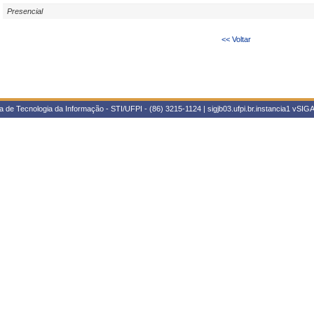
Presencial
<< Voltar
 de Tecnologia da Informação - STI/UFPI - (86) 3215-1124 | sigjb03.ufpi.br.instancia1
vSIGA