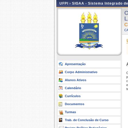
UFPI ›
SIGAA - Sistema Integrado d
C
L
C
C
Apresentação
Corpo Administrativo
O
p
Alunos Ativos
c
e
Calendário
t
Currículos
Documentos
Turmas
Trab. de Conclusão de Curso