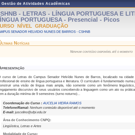
e Gestão de Atividades Acadêmicas
SHNB - LETRAS - LÍNGUA PORTUGUESA E LI
ÍNGUA PORTUGUESA - Presencial - Picos
URSO NÍVEL GRADUAÇÃO
AMPUS SENADOR HELVIDIO NUNES DE BARROS - CSHNB
Últimas Notícias
Nenhum conteúdo disponível até o momento
Apresentação
 curso de Letras do Campus Senador Helvídio Nunes de Barros, localizado na cidade d
rofissional de ensino de língua portuguesa e literatura. O curriculum é fundamentado numa p
onstruir uma visão de língua mais ampla, não somente como um fenômeno linguístico
ngajamento discursivo de seus usuários concebendo a linguagem como um ato ou prática 
em a duração miníma de 9 semestres (turno noturno)...
Coordenação do Curso :
AUCELIA VIEIRA RAMOS
Telefone/Ramal:
Nenhum conteúdo disponível até o momento
E-mail:
juscelino@ufpi.edu.br
Área de Conhecimento CNPQ:
Lingüística, Letras e Artes
Modalidade de Curso: