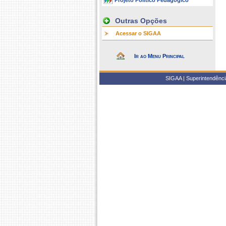
Projeto Político Pedagógico
Outras Opções
Acessar o SIGAA
Ir ao Menu Principal
SIGAA | Superintendência