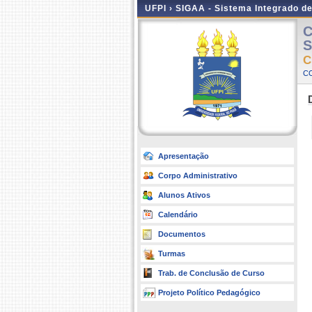
UFPI ›
SIGAA - Sistema Integrado d
C
S
C
C
Apresentação
Corpo Administrativo
Alunos Ativos
Calendário
Documentos
Turmas
Trab. de Conclusão de Curso
Projeto Político Pedagógico