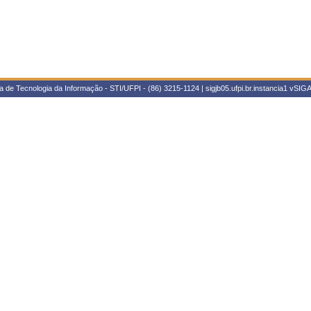
 de Tecnologia da Informação - STI/UFPI - (86) 3215-1124 | sigjb05.ufpi.br.instancia1
vSIGA