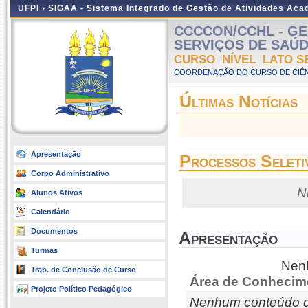
UFPI ›
SIGAA - Sistema Integrado de Gestão de Atividades Ac
CCCCON/CCHL - GE
SERVIÇOS DE SAÚDE -
CURSO NÍVEL LATO S
COORDENAÇÃO DO CURSO DE CIÊN
Últimas Notícias
Apresentação
Processos Seleti
Corpo Administrativo
N
Alunos Ativos
Calendário
Documentos
Apresentação
Turmas
Nenh
Trab. de Conclusão de Curso
Área de Conhecim
Projeto Político Pedagógico
Nenhum conteúdo d