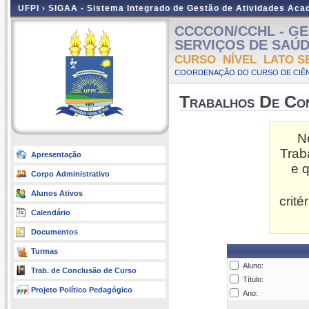
UFPI ›
SIGAA - Sistema Integrado de Gestão de Atividades Ac
CCCCON/CCHL - GE
SERVIÇOS DE SAÚDE -
CURSO NÍVEL LATO S
COORDENAÇÃO DO CURSO DE CIÊN
Trabalhos De Co
N
Trab
Apresentação
e 
Corpo Administrativo
Alunos Ativos
crit
Calendário
Documentos
Turmas
Aluno:
Trab. de Conclusão de Curso
Título:
Projeto Político Pedagógico
Ano: