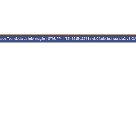
 de Tecnologia da Informação - STI/UFPI - (86) 3215-1124 | sigjb04.ufpi.br.instancia1
vSIGA