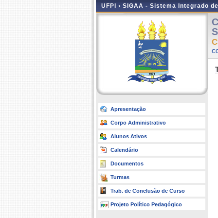
UFPI ›
SIGAA - Sistema Integrado d
C
S
C
C
Apresentação
Corpo Administrativo
Alunos Ativos
Calendário
Documentos
Turmas
Trab. de Conclusão de Curso
Projeto Político Pedagógico