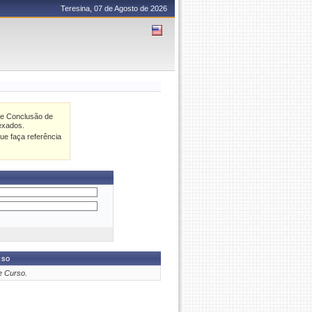
Teresina, 07 de Agosto de 2026
de Conclusão de
exados.
ue faça referência
rso
e Curso.