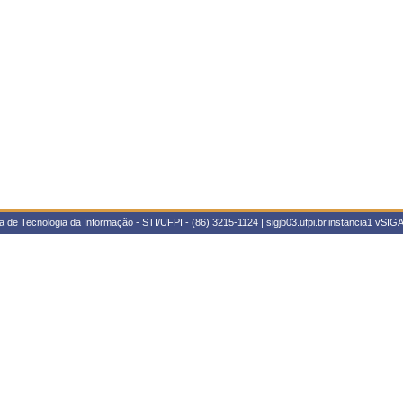
 de Tecnologia da Informação - STI/UFPI - (86) 3215-1124 | sigjb03.ufpi.br.instancia1
vSIGA