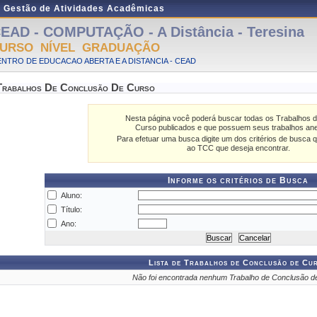
e Gestão de Atividades Acadêmicas
EAD - COMPUTAÇÃO - A Distância - Teresina
URSO NÍVEL GRADUAÇÃO
NTRO DE EDUCACAO ABERTA E A DISTANCIA - CEAD
Trabalhos De Conclusão De Curso
Nesta página você poderá buscar todas os Trabalhos 
Curso publicados e que possuem seus trabalhos an
Para efetuar uma busca digite um dos critérios de busca q
ao TCC que deseja encontrar.
Informe os critérios de Busca
Aluno:
Título:
Ano:
Lista de Trabalhos de Conclusão de Cu
Não foi encontrada nenhum Trabalho de Conclusão d