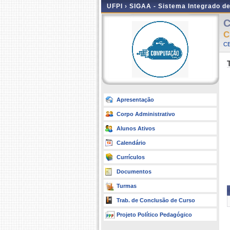
UFPI ›
SIGAA - Sistema Integrado d
C
C
CE
Apresentação
Corpo Administrativo
Alunos Ativos
Calendário
Currículos
Documentos
Turmas
Trab. de Conclusão de Curso
Projeto Político Pedagógico