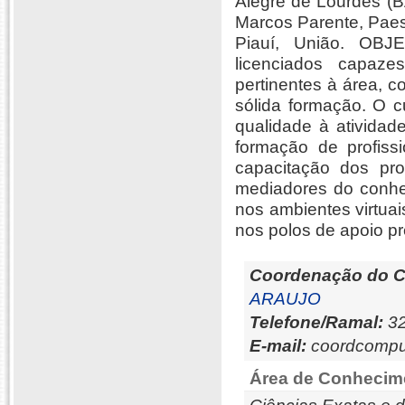
Alegre de Lourdes (B
Marcos Parente, Paes
Piauí, União. OBJE
licenciados capaze
pertinentes à área, c
sólida formação. O c
qualidade à atividad
formação de profiss
capacitação dos pr
mediadores do conhec
nos ambientes virtua
nos polos de apoio pr
Coordenação do C
ARAUJO
Telefone/Ramal:
32
E-mail:
coordcompu
Área de Conhecim