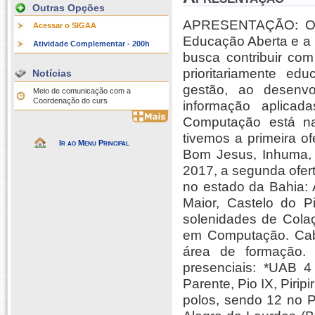
Outras Opções
APRESENTAÇÃO: O C
Acessar o SIGAA
Educação Aberta e a 
Atividade Complementar - 200h
busca contribuir c
prioritariamente ed
Notícias
gestão, ao desenvo
Meio de comunicação com a
Coordenação do curs
informação aplica
Computação está na
tivemos a primeira o
Ir ao Menu Principal
Bom Jesus, Inhuma, M
2017, a segunda ofer
no estado da Bahia:
Maior, Castelo do P
solenidades de Colaç
em Computação. Cab
área de formação.
presenciais: *UAB 
Parente, Pio IX, Piri
polos, sendo 12 no P