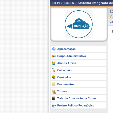
UFPI ›
SIGAA - Sistema Integrado d
C
C
CE
Apresentação
Corpo Administrativo
Alunos Ativos
Calendário
Currículos
Documentos
Turmas
Trab. de Conclusão de Curso
Projeto Político Pedagógico