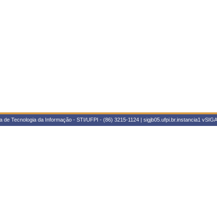
 de Tecnologia da Informação - STI/UFPI - (86) 3215-1124 | sigjb05.ufpi.br.instancia1
vSIGA