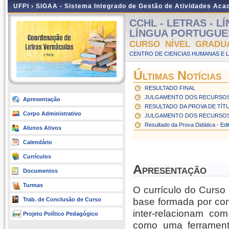
UFPI ›
SIGAA - Sistema Integrado de Gestão de Atividades Ac
CCHL - LETRAS - 
LÍNGUA PORTUGUESA 
CURSO NÍVEL GRADU
CENTRO DE CIENCIAS HUMANAS E L
Últimas Notícias
RESULTADO FINAL
JULGAMENTO DOS RECURSOS R
Apresentação
RESULTADO DA PROVA DE TÍT
Corpo Administrativo
JULGAMENTO DOS RECURSOS R
Resultado da Prova Didática - Edi
Alunos Ativos
Calendário
Currículos
Apresentação
Documentos
Turmas
O currículo do Curso 
Trab. de Conclusão de Curso
base formada por conh
inter-relacionam c
Projeto Político Pedagógico
como uma ferrament