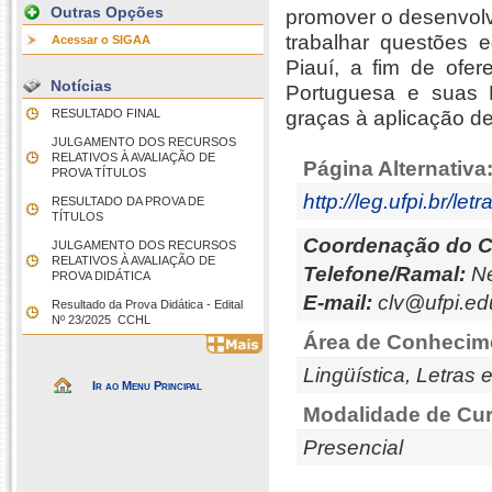
Outras Opções
promover o desenvolvi
trabalhar questões 
Acessar o SIGAA
Piauí, a fim de ofer
Notícias
Portuguesa e suas L
RESULTADO FINAL
graças à aplicação d
JULGAMENTO DOS RECURSOS
RELATIVOS À AVALIAÇÃO DE
Página Alternativa
PROVA TÍTULOS
http://leg.ufpi.br/letr
RESULTADO DA PROVA DE
TÍTULOS
Coordenação do C
JULGAMENTO DOS RECURSOS
RELATIVOS À AVALIAÇÃO DE
Telefone/Ramal:
Ne
PROVA DIDÁTICA
E-mail:
clv@ufpi.ed
Resultado da Prova Didática - Edital
Nº 23/2025  CCHL
Área de Conhecim
Lingüística, Letras 
Ir ao Menu Principal
Modalidade de Cur
Presencial