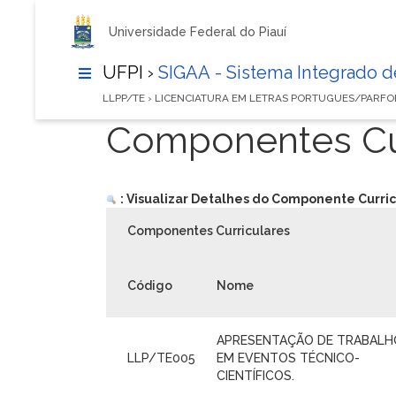
Universidade Federal do Piauí
UFPI ›
SIGAA - Sistema Integrado 
LLPP/TE › LICENCIATURA EM LETRAS PORTUGUES/PARFO
Componentes Cur
: Visualizar Detalhes do Componente Curric
Componentes Curriculares
Código
Nome
APRESENTAÇÃO DE TRABALH
LLP/TE005
EM EVENTOS TÉCNICO-
CIENTÍFICOS.