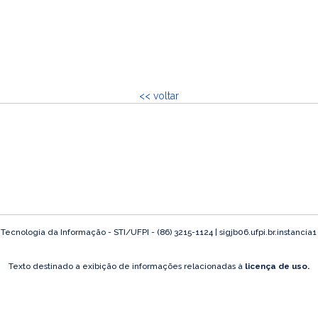
<< voltar
ecnologia da Informação - STI/UFPI - (86) 3215-1124 | sigjb06.ufpi.br.instancia
Texto destinado a exibição de informações relacionadas à
licença de uso.