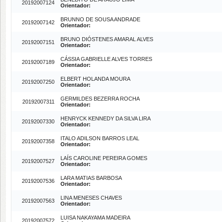
20192007124
Orientador:
BRUNNO DE SOUSA ANDRADE
20192007142
Orientador:
BRUNO DIÓSTENES AMARAL ALVES
20192007151
Orientador:
CÁSSIA GABRIELLE ALVES TORRES
20192007189
Orientador:
ELBERT HOLANDA MOURA
20192007250
Orientador:
GERMILDES BEZERRA ROCHA
20192007311
Orientador:
HENRYCK KENNEDY DA SILVA LIRA
20192007330
Orientador:
ITALO ADILSON BARROS LEAL
20192007358
Orientador:
LAÍS CAROLINE PEREIRA GOMES
20192007527
Orientador:
LARA MATIAS BARBOSA
20192007536
Orientador:
LINA MENESES CHAVES
20192007563
Orientador:
LUISA NAKAYAMA MADEIRA
20192007572