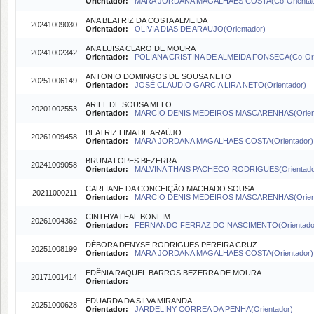
Orientador:
MARA JORDANA MAGALHAES COSTA(Co-Orienta
ANA BEATRIZ DA COSTA ALMEIDA
20241009030
Orientador:
OLIVIA DIAS DE ARAUJO(Orientador)
ANA LUISA CLARO DE MOURA
20241002342
Orientador:
POLIANA CRISTINA DE ALMEIDA FONSECA(Co-Ori
ANTONIO DOMINGOS DE SOUSA NETO
20251006149
Orientador:
JOSÉ CLAUDIO GARCIA LIRA NETO(Orientador)
ARIEL DE SOUSA MELO
20201002553
Orientador:
MARCIO DENIS MEDEIROS MASCARENHAS(Orient
BEATRIZ LIMA DE ARAÚJO
20261009458
Orientador:
MARA JORDANA MAGALHAES COSTA(Orientador)
BRUNA LOPES BEZERRA
20241009058
Orientador:
MALVINA THAIS PACHECO RODRIGUES(Orientado
CARLIANE DA CONCEIÇÃO MACHADO SOUSA
20211000211
Orientador:
MARCIO DENIS MEDEIROS MASCARENHAS(Orient
CINTHYA LEAL BONFIM
20261004362
Orientador:
FERNANDO FERRAZ DO NASCIMENTO(Orientado
DÉBORA DENYSE RODRIGUES PEREIRA CRUZ
20251008199
Orientador:
MARA JORDANA MAGALHAES COSTA(Orientador)
EDÊNIA RAQUEL BARROS BEZERRA DE MOURA
20171001414
Orientador:
EDUARDA DA SILVA MIRANDA
20251000628
Orientador:
JARDELINY CORREA DA PENHA(Orientador)