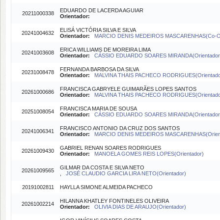
EDUARDO DE LACERDA AGUIAR
20211000338
Orientador:
ELISÁ VICTÓRIA SILVA E SILVA
20241004632
Orientador:
MARCIO DENIS MEDEIROS MASCARENHAS(Co-Or
ERICA WILLIAMS DE MOREIRA LIMA
20241003608
Orientador:
CÁSSIO EDUARDO SOARES MIRANDA(Orientador
FERNANDA BARBOSA DA SILVA
20231008478
Orientador:
MALVINA THAIS PACHECO RODRIGUES(Orientado
FRANCISCA GABRYELE GUIMARÃES LOPES SANTOS
20261000686
Orientador:
MALVINA THAIS PACHECO RODRIGUES(Orientado
FRANCISCA MARIA DE SOUSA
20251008054
Orientador:
CÁSSIO EDUARDO SOARES MIRANDA(Orientador
FRANCISCO ANTONIO DA CRUZ DOS SANTOS
20241006341
Orientador:
MARCIO DENIS MEDEIROS MASCARENHAS(Orient
GABRIEL RENAN SOARES RODRIGUES
20261009430
Orientador:
MANOELA GOMES REIS LOPES(Orientador)
GILMAR DA COSTA E SILVA NETO
20261009565
,
JOSÉ CLAUDIO GARCIA LIRA NETO(Orientador)
20191002811
HAYLLA SIMONE ALMEIDA PACHECO
HILANNA KHATLEY FONTINELES OLIVEIRA
20261002214
Orientador:
OLIVIA DIAS DE ARAUJO(Orientador)