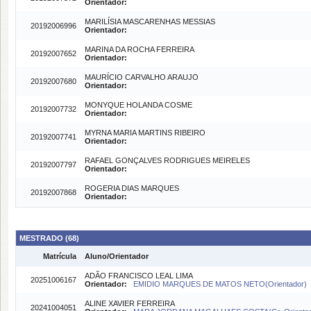
Orientador:
MARILÍSIA MASCARENHAS MESSIAS
20192006996
Orientador:
MARINA DA ROCHA FERREIRA
20192007652
Orientador:
MAURÍCIO CARVALHO ARAUJO
20192007680
Orientador:
MONYQUE HOLANDA COSME
20192007732
Orientador:
MYRNA MARIA MARTINS RIBEIRO
20192007741
Orientador:
RAFAEL GONÇALVES RODRIGUES MEIRELES
20192007797
Orientador:
ROGERIA DIAS MARQUES
20192007868
Orientador:
MESTRADO (68)
Matrícula
Aluno/Orientador
ADÃO FRANCISCO LEAL LIMA
20251006167
Orientador:
EMIDIO MARQUES DE MATOS NETO(Orientador)
ALINE XAVIER FERREIRA
20241004051