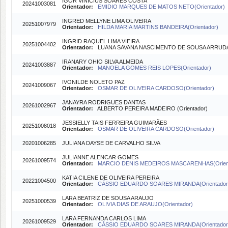
IGOR VINÍCIUS SOARES COSTA
20241003081
Orientador:
EMIDIO MARQUES DE MATOS NETO(Orientador)
INGRED MELLYNE LIMA OLIVEIRA
20251007979
Orientador:
HILDA MARIA MARTINS BANDEIRA(Orientador)
INGRID RAQUEL LIMA VIEIRA
20251004402
Orientador:
LUANA SAVANA NASCIMENTO DE SOUSA ARRUDA (
IRANARY OHIO SILVA ALMEIDA
20241003887
Orientador:
MANOELA GOMES REIS LOPES(Orientador)
IVONILDE NOLETO PAZ
20241009067
Orientador:
OSMAR DE OLIVEIRA CARDOSO(Orientador)
JANAYRA RODRIGUES DANTAS
20261002967
Orientador:
ALBERTO PEREIRA MADEIRO (Orientador)
JESSIELLY TAIS FERREIRA GUIMARÃES
20251008018
Orientador:
OSMAR DE OLIVEIRA CARDOSO(Orientador)
20201006285
JULIANA DAYSE DE CARVALHO SILVA
JULIANNE ALENCAR GOMES
20261009574
Orientador:
MARCIO DENIS MEDEIROS MASCARENHAS(Orient
KATIA CILENE DE OLIVEIRA PEREIRA
20221004500
Orientador:
CÁSSIO EDUARDO SOARES MIRANDA(Orientador
LARA BEATRIZ DE SOUSA ARAUJO
20251000539
Orientador:
OLIVIA DIAS DE ARAUJO(Orientador)
LARA FERNANDA CARLOS LIMA
20261009529
Orientador:
CÁSSIO EDUARDO SOARES MIRANDA(Orientador