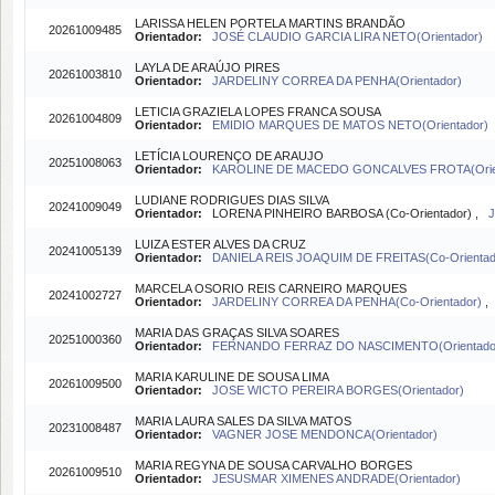
LARISSA HELEN PORTELA MARTINS BRANDÃO
20261009485
Orientador:
JOSÉ CLAUDIO GARCIA LIRA NETO(Orientador)
LAYLA DE ARAÚJO PIRES
20261003810
Orientador:
JARDELINY CORREA DA PENHA(Orientador)
LETICIA GRAZIELA LOPES FRANCA SOUSA
20261004809
Orientador:
EMIDIO MARQUES DE MATOS NETO(Orientador)
LETÍCIA LOURENÇO DE ARAUJO
20251008063
Orientador:
KAROLINE DE MACEDO GONCALVES FROTA(Orien
LUDIANE RODRIGUES DIAS SILVA
20241009049
Orientador:
LORENA PINHEIRO BARBOSA (Co-Orientador) ,
LUIZA ESTER ALVES DA CRUZ
20241005139
Orientador:
DANIELA REIS JOAQUIM DE FREITAS(Co-Orienta
MARCELA OSORIO REIS CARNEIRO MARQUES
20241002727
Orientador:
JARDELINY CORREA DA PENHA(Co-Orientador)
MARIA DAS GRAÇAS SILVA SOARES
20251000360
Orientador:
FERNANDO FERRAZ DO NASCIMENTO(Orientado
MARIA KARULINE DE SOUSA LIMA
20261009500
Orientador:
JOSE WICTO PEREIRA BORGES(Orientador)
MARIA LAURA SALES DA SILVA MATOS
20231008487
Orientador:
VAGNER JOSE MENDONCA(Orientador)
MARIA REGYNA DE SOUSA CARVALHO BORGES
20261009510
Orientador:
JESUSMAR XIMENES ANDRADE(Orientador)