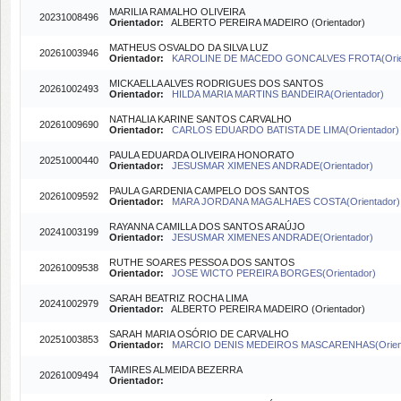
MARILIA RAMALHO OLIVEIRA
20231008496
Orientador:
ALBERTO PEREIRA MADEIRO (Orientador)
MATHEUS OSVALDO DA SILVA LUZ
20261003946
Orientador:
KAROLINE DE MACEDO GONCALVES FROTA(Orien
MICKAELLA ALVES RODRIGUES DOS SANTOS
20261002493
Orientador:
HILDA MARIA MARTINS BANDEIRA(Orientador)
NATHALIA KARINE SANTOS CARVALHO
20261009690
Orientador:
CARLOS EDUARDO BATISTA DE LIMA(Orientador)
PAULA EDUARDA OLIVEIRA HONORATO
20251000440
Orientador:
JESUSMAR XIMENES ANDRADE(Orientador)
PAULA GARDENIA CAMPELO DOS SANTOS
20261009592
Orientador:
MARA JORDANA MAGALHAES COSTA(Orientador)
RAYANNA CAMILLA DOS SANTOS ARAÚJO
20241003199
Orientador:
JESUSMAR XIMENES ANDRADE(Orientador)
RUTHE SOARES PESSOA DOS SANTOS
20261009538
Orientador:
JOSE WICTO PEREIRA BORGES(Orientador)
SARAH BEATRIZ ROCHA LIMA
20241002979
Orientador:
ALBERTO PEREIRA MADEIRO (Orientador)
SARAH MARIA OSÓRIO DE CARVALHO
20251003853
Orientador:
MARCIO DENIS MEDEIROS MASCARENHAS(Orient
TAMIRES ALMEIDA BEZERRA
20261009494
Orientador: