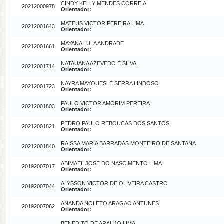
CINDY KELLY MENDES CORREIA
20212000978
Orientador:
MATEUS VICTOR PEREIRA LIMA
20212001643
Orientador:
MAYANA LULA ANDRADE
20212001661
Orientador:
NATAUANA AZEVEDO E SILVA
20212001714
Orientador:
NAYRA MAYQUESLE SERRA LINDOSO
20212001723
Orientador:
PAULO VICTOR AMORIM PEREIRA
20212001803
Orientador:
PEDRO PAULO REBOUCAS DOS SANTOS
20212001821
Orientador:
RAÍSSA MARIA BARRADAS MONTEIRO DE SANTANA
20212001840
Orientador:
ABIMAEL JOSÉ DO NASCIMENTO LIMA
20192007017
Orientador:
ALYSSON VICTOR DE OLIVEIRA CASTRO
20192007044
Orientador:
ANANDA NOLETO ARAGAO ANTUNES
20192007062
Orientador:
BENEDITO DE ARAUJO LIMA