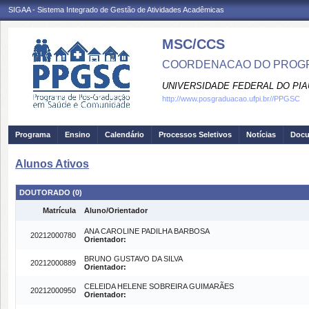
SIGAA - Sistema Integrado de Gestão de Atividades Acadêmicas
MSC/CCS
COORDENACAO DO PROGR
UNIVERSIDADE FEDERAL DO PIA
http://www.posgraduacao.ufpi.br//PPGSC
Programa
Ensino
Calendário
Processos Seletivos
Notícias
Doc
Alunos Ativos
DOUTORADO (0)
Matrícula
Aluno/Orientador
ANA CAROLINE PADILHA BARBOSA
20212000780
Orientador:
BRUNO GUSTAVO DA SILVA
20212000889
Orientador:
CELEIDA HELENE SOBREIRA GUIMARÃES
20212000950
Orientador: