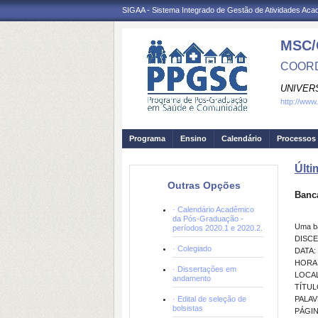
SIGAA - Sistema Integrado de Gestão de Atividades Ac
MSC/
COORD
UNIVER
http://www
Programa
Ensino
Calendário
Processos 
Últi
Outras Opções
Banc
· Calendário Acadêmico
da Pós-Graduação -
Uma b
períodos 2020.1 e 2020.2.
DISCE
· Colegiado
DATA: 
HORA:
· Dissertações em
LOCAL
andamento
TÍTULO
· Edital de seleção de
PALAVR
bolsistas
PÁGIN