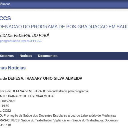
adêmicas
CCS
ENACAO DO PROGRAMA DE POS-GRADUACAO EM SAU
SIDADE FEDERAL DO PIAUÍ
.posgraduacao.ufpi.br//PPGSC
Seletivos
Notícias
Documentos
mas Notícias
a de DEFESA: IRANARY OHIO SILVA ALMEIDA
anca de DEFESA de MESTRADO foi cadastrada pelo programa.
NTE: IRANARY OHIO SILVA ALMEIDA
11/08/2026
 14:30
: CCS2
: Promoção de Saúde dos Docentes Escolares à Luz do Laboratório de Mudanças
AS-CHAVES: Saúde do Trabalhador, Vigilância em Saúde do Trabalhador, Docentes
AS: 110