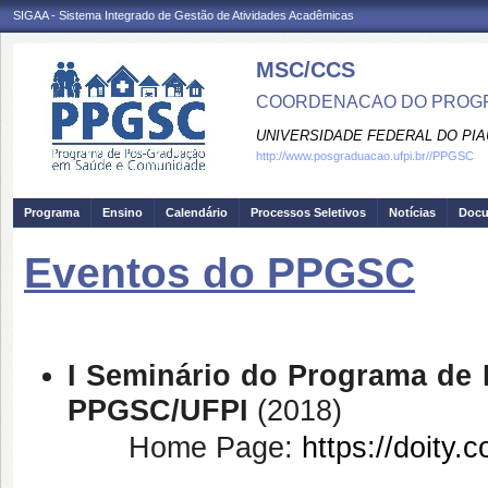
SIGAA - Sistema Integrado de Gestão de Atividades Acadêmicas
MSC/CCS
COORDENACAO DO PROGR
UNIVERSIDADE FEDERAL DO PIA
http://www.posgraduacao.ufpi.br//PPGSC
Programa
Ensino
Calendário
Processos Seletivos
Notícias
Doc
Eventos do PPGSC
I Seminário do Programa de
PPGSC/UFPI
(2018)
Home Page:
https://doity.