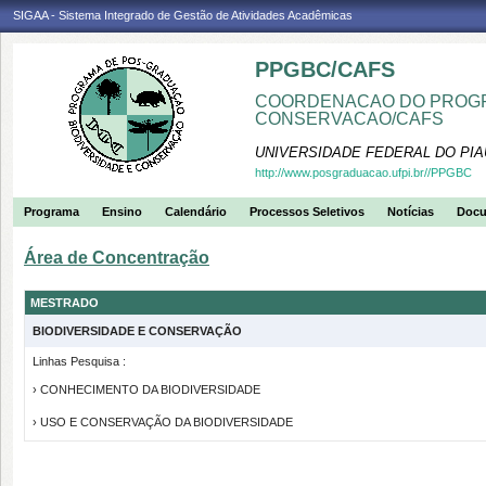
SIGAA - Sistema Integrado de Gestão de Atividades Acadêmicas
PPGBC/CAFS
COORDENACAO DO PROGR
CONSERVACAO/CAFS
UNIVERSIDADE FEDERAL DO PIA
http://www.posgraduacao.ufpi.br//PPGBC
Programa
Ensino
Calendário
Processos Seletivos
Notícias
Doc
Área de Concentração
MESTRADO
BIODIVERSIDADE E CONSERVAÇÃO
Linhas Pesquisa :
› CONHECIMENTO DA BIODIVERSIDADE
› USO E CONSERVAÇÃO DA BIODIVERSIDADE