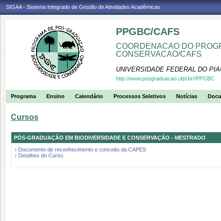
SIGAA - Sistema Integrado de Gestão de Atividades Acadêmicas
PPGBC/CAFS
COORDENACAO DO PROGR
CONSERVACAO/CAFS
UNIVERSIDADE FEDERAL DO PIA
http://www.posgraduacao.ufpi.br//PPGBC
Programa
Ensino
Calendário
Processos Seletivos
Notícias
Doc
Cursos
PÓS-GRADUAÇÃO EM BIODIVERSIDADE E CONSERVAÇÃO - MESTRADO
› Documento de reconhecimento e conceito da CAPES
› Detalhes do Curso