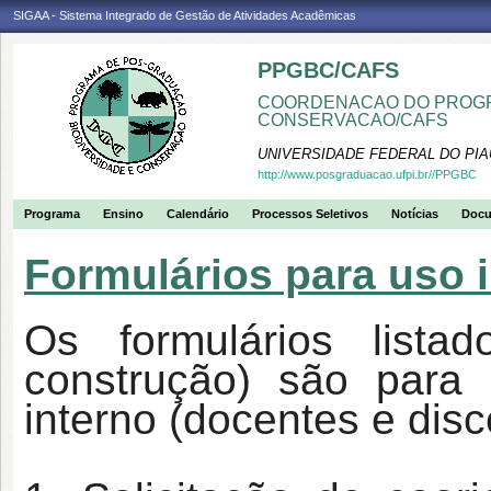
SIGAA - Sistema Integrado de Gestão de Atividades Acadêmicas
PPGBC/CAFS
COORDENACAO DO PROGR
CONSERVACAO/CAFS
UNIVERSIDADE FEDERAL DO PIA
http://www.posgraduacao.ufpi.br//PPGBC
Programa
Ensino
Calendário
Processos Seletivos
Notícias
Doc
Formulários para uso
Os formulários list
construção) são para 
interno (docentes e di