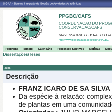
SIGAA - Sistema Integrado de Gestão de Atividades Acadêmicas
PPGBC/CAFS
COORDENACAO DO PROGR
CONSERVACAO/CAFS
UNIVERSIDADE FEDERAL DO PIA
http://www.posgraduacao.ufpi.br//PPGBC
Programa
Ensino
Calendário
Processos Seletivos
Notícias
Doc
Dissertações/Teses
2026
Descrição
FRANZ ICARO DE SA SILVA
Da espécie à relação: complexo
de plantas em uma comunidade